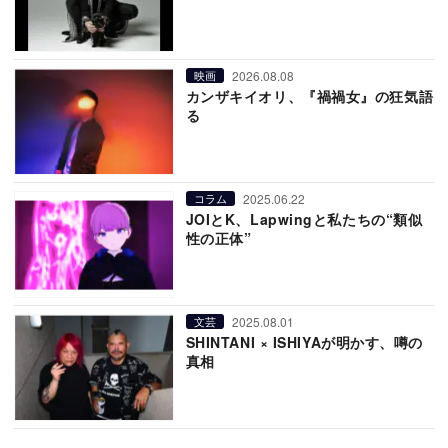
2026.08.08
映画
カンザキイオリ、『禍禍女』の狂気語
る
2025.06.22
コラム
JOIとK、Lapwingと私たちの“類似
性の正体”
2025.08.01
文芸
SHINTANI × ISHIYAが明かす、噂の
真相