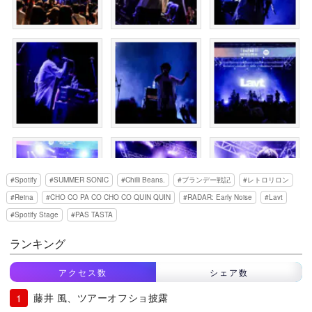
Spotify
SUMMER SONIC
Chilli Beans.
ブランデー戦記
レトロリロン
Reina
CHO CO PA CO CHO CO QUIN QUIN
RADAR: Early Noise
Lavt
Spotify Stage
PAS TASTA
ランキング
アクセス数
シェア数
藤井 風、ツアーオフショ披露