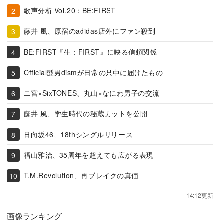
歌声分析 Vol.20：BE:FIRST
藤井 風、原宿のadidas店外にファン殺到
BE:FIRST『生：FIRST』に映る信頼関係
Official髭男dismが日常の只中に届けたもの
二宮×SixTONES、丸山×なにわ男子の交流
藤井 風、学生時代の秘蔵カットを公開
日向坂46、18thシングルリリース
福山雅治、35周年を超えても広がる表現
T.M.Revolution、再ブレイクの真価
14:12更新
画像ランキング