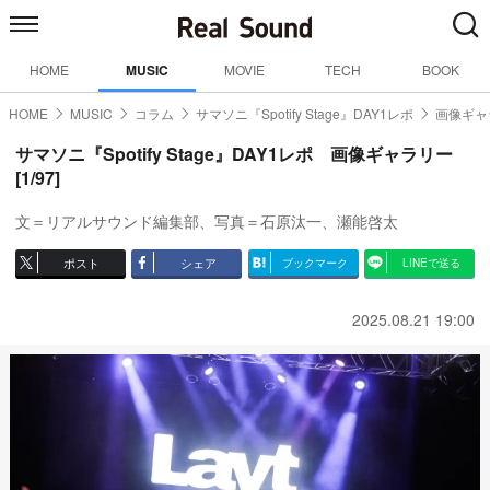
HOME
MUSIC
MOVIE
TECH
BOOK
HOME
MUSIC
コラム
サマソニ『Spotify Stage』DAY1レポ
画像ギャ
サマソニ『Spotify Stage』DAY1レポ 画像ギャラリー
[1/97]
文＝リアルサウンド編集部、写真＝石原汰一、瀬能啓太
ポスト
シェア
ブックマーク
LINEで送る
2025.08.21 19:00