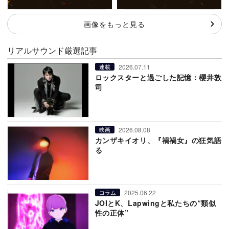
画像をもっと見る
リアルサウンド厳選記事
2026.07.11
連載
ロックスターと過ごした記憶：櫻井敦
司
2026.08.08
映画
カンザキイオリ、『禍禍女』の狂気語
る
2025.06.22
コラム
JOIとK、Lapwingと私たちの“類似
性の正体”