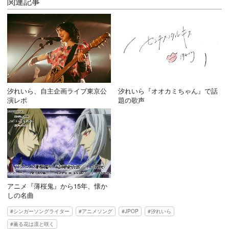
関連記事
汐れいら、自主企画ライブ東京公
汐れいら『オオカミちゃん』で話
演レポ
題の歌声
アニメ『薄桜鬼』から15年、懐か
しの名曲
シンガーソングライター
アニメソング
JPOP
汐れいら
薫る花は凛と咲く