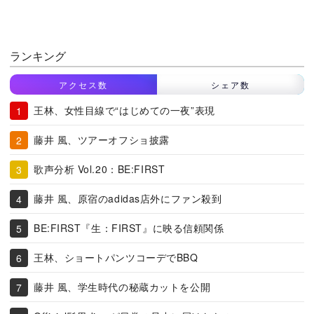
ランキング
アクセス数
シェア数
王林、女性目線で“はじめての一夜”表現
藤井 風、ツアーオフショ披露
歌声分析 Vol.20：BE:FIRST
藤井 風、原宿のadidas店外にファン殺到
BE:FIRST『生：FIRST』に映る信頼関係
王林、ショートパンツコーデでBBQ
藤井 風、学生時代の秘蔵カットを公開