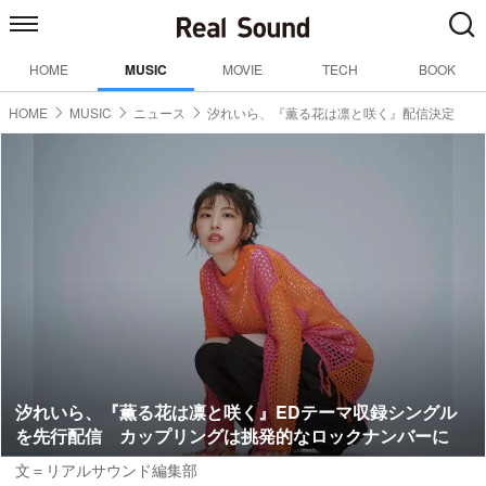
HOME
MUSIC
MOVIE
TECH
BOOK
HOME
MUSIC
ニュース
汐れいら、『薫る花は凛と咲く』配信決定
汐れいら、『薫る花は凛と咲く』EDテーマ収録シングル
を先行配信 カップリングは挑発的なロックナンバーに
文＝リアルサウンド編集部