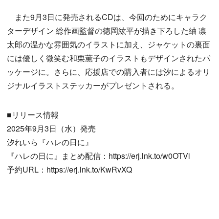
また9月3日に発売されるCDは、今回のためにキャラク
ターデザイン 総作画監督の徳岡紘平が描き下ろした紬 凛
太郎の温かな雰囲気のイラストに加え、ジャケットの裏面
には優しく微笑む和栗薫子のイラストもデザインされたパ
ッケージに。さらに、応援店での購入者には汐によるオリ
ジナルイラストステッカーがプレゼントされる。
■リリース情報
2025年9月3日（水）発売
汐れいら『ハレの日に』
『ハレの日に』まとめ配信：https://erj.lnk.to/w0OTVi
予約URL：https://erj.lnk.to/KwRvXQ