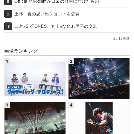
Official髭男dismが日常の只中に届けたもの
王林、夏の思い出ショットを公開
二宮×SixTONES、丸山×なにわ男子の交流
20:12更新
画像ランキング