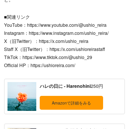
■関連リンク
YouTube：https://www.youtube.com/@ushio_reira
Instagram：https://www.instagram.com/ushio_reira/
X（旧Twitter）：https://x.com/ushio_reira
Staff X（旧Twitter）：https://x.com/ushioreirastaff
TikTok：https://www.tiktok.com/@ushio_29
Official HP：https://ushioreira.com/
ハレの日に - Harenohini
250円
Amazonで詳細をみる