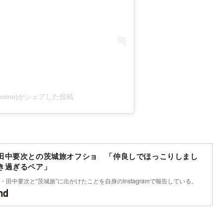
i_oimo)がシェアした投稿
田中要次との茨城旅オフショ 「仲良しでほっこりしまし
き過ぎるペア」
田中要次と“茨城旅”に出かけたことを自身のInstagramで報告している。