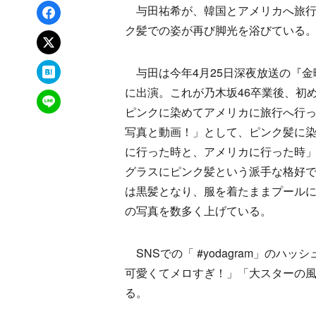
Facebookでシェア
与田祐希が、韓国とアメリカへ旅行に行
ク髪での姿が再び脚光を浴びている
xでポスト
はてなブックマーク
与田は今年4月25日深夜放送の『金曜
に出演。これが乃木坂46卒業後、初
LINEで送る
ピンクに染めてアメリカに旅行へ行っ
写真と動画！」として、ピンク髪に染
に行った時と、アメリカに行った時
グラスにピンク髪という派手な格好
は黒髪となり、服を着たままプール
の写真を数多く上げている。
SNSでの「 #yodagram」の
可愛くてメロすぎ！」「大スターの
る。