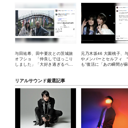
与田祐希、田中要次との茨城旅
元乃木坂46 大園桃子、
オフショ 「仲良しでほっこり
やメンバーとセルフィ 
しました」「大好き過ぎるペ
も”復活に「あの瞬間が
ア」
てヤバい」
リアルサウンド厳選記事