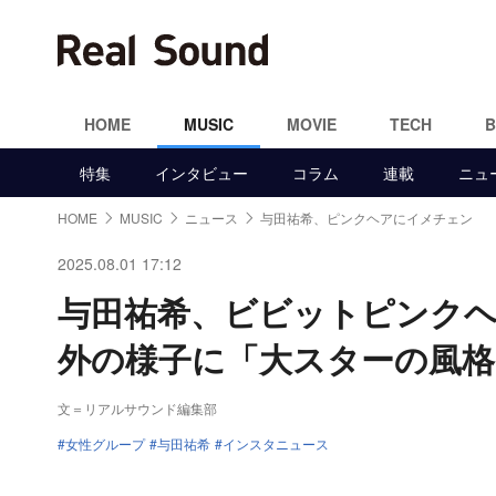
HOME
MUSIC
MOVIE
TECH
特集
インタビュー
コラム
連載
ニュ
HOME
MUSIC
ニュース
与田祐希、ピンクヘアにイメチェン
2025.08.01 17:12
与田祐希、ビビットピンク
外の様子に「大スターの風格
文＝リアルサウンド編集部
女性グループ
与田祐希
インスタニュース