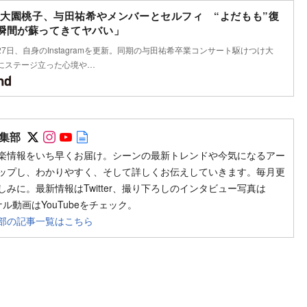
6 大園桃子、与田祐希やメンバーとセルフィ “よだもも”復
瞬間が蘇ってきてヤバい」
7日、自身のInstagramを更新。同期の与田祐希卒業コンサート駆けつけ大
にステージ立った心境や…
Follow on SNS
Follow on SNS
Follow on SNS
Author web site
集部
楽情報をいち早くお届け。シーンの最新トレンドや今気になるアー
ップし、わかりやすく、そして詳しくお伝えしていきます。毎月更
みに。最新情報はTwitter、撮り下ろしのインタビュー写真は
ジナル動画はYouTubeをチェック。
部の記事一覧はこちら