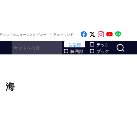
Like on Facebook
Follow on x
Follow on I
Follow o
Follo
ティストのニュースとレビュー｜リアルサウンド
サ
音楽部
テック
映画部
ブック
 海