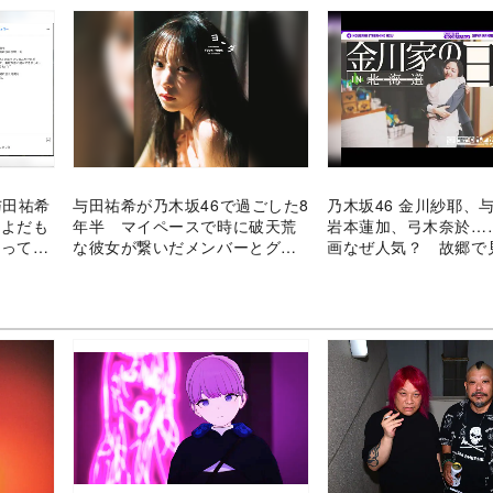
与田祐希
与田祐希が乃木坂46で過ごした8
乃木坂46 金川紗耶、
“よだも
年半 マイペースで時に破天荒
岩本蓮加、弓木奈於…
蘇ってき
な彼女が繋いだメンバーとグル
画なぜ人気？ 故郷で
ープへの愛
ンバーの素顔