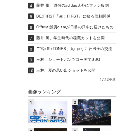
藤井 風、原宿のadidas店外にファン殺到
BE:FIRST『生：FIRST』に映る信頼関係
Official髭男dismが日常の只中に届けたもの
藤井 風、学生時代の秘蔵カットを公開
二宮×SixTONES、丸山×なにわ男子の交流
王林、ショートパンツコーデでBBQ
王林、夏の思い出ショットを公開
17:12更新
画像ランキング