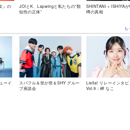
女』の
JOIとK、Lapwingと私たちの“類
SHINTANI × ISHIY
似性の正体”
噂の真相
も
デビューイ
スパフル＆世が世＆SHY グルー
Liella! リレーインタ
プ座談会
Vol.9：岬 なこ