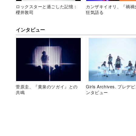
ロックスターと過ごした記憶：
カンザキイオリ、『禍禍
櫻井敦司
狂気語る
インタビュー
菅原圭、『黄泉のツガイ』との
Girls Archives. プレ
共鳴
ンタビュー