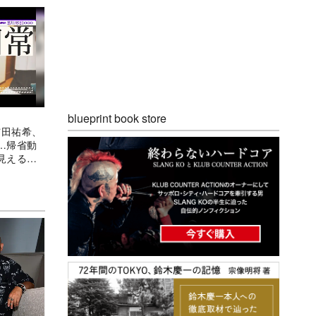
blueprint book store
与田祐希、
…帰省動
見えるメ