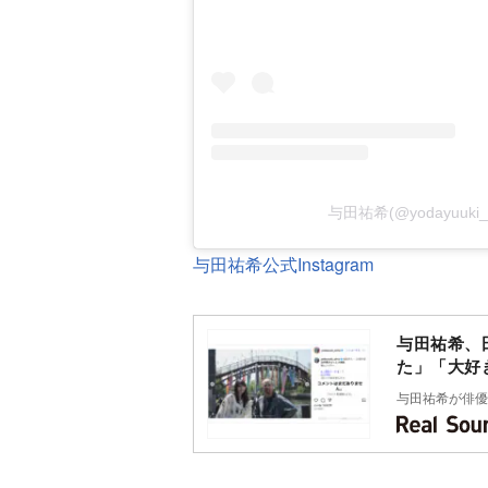
与田祐希(@yodayuuk
与田祐希公式Instagram
与田祐希、
た」「大好
与田祐希が俳優・