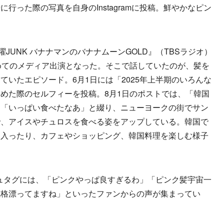
った際の写真を自身のInstagramに投稿。鮮やかなピン
。
JUNK バナナマンのバナナムーンGOLD』（TBSラジオ）
めてのメディア出演となった。そこで話していたのが、髪を
ていたエピソード。6月1日には「2025年上半期のいろんな
めた際のセルフィーを投稿。8月1日のポストでは、「韓国
」「いっぱい食べたなあ」と綴り、ニューヨークの街でサン
で、アイスやチュロスを食べる姿をアップしている。韓国で
に入ったり、カフェやショッピング、韓国料理を楽しむ様子
ハッシュタグには、「ピンクやっぱ良すぎるわ」「ピンク髪宇宙一
風格漂ってますね」といったファンからの声が集まってい