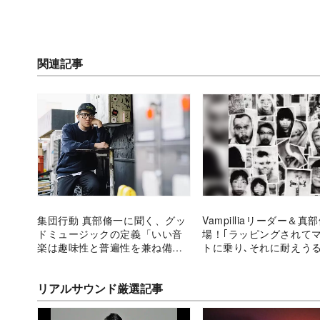
関連記事
集団行動 真部脩一に聞く、グッ
Vampilliaリーダー＆真
ドミュージックの定義「いい音
場！｢ラッピングされて
楽は趣味性と普遍性を兼ね備え
トに乗り､それに耐えう
ている」
ポップス」
リアルサウンド厳選記事