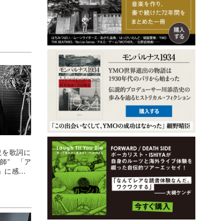
小説を歌詞に
師” 「ア
」に感じ
力