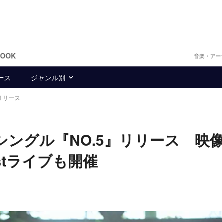
BOOK
音楽・アー
ース
ジャンル別
5』リリース
、2ndシングル『NO.5』リリース 映
tライブも開催