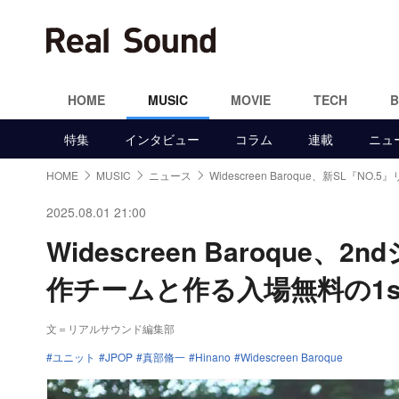
HOME
MUSIC
MOVIE
TECH
特集
インタビュー
コラム
連載
ニュ
HOME
MUSIC
ニュース
Widescreen Baroque、新SL『NO.
2025.08.01 21:00
Widescreen Baroque
作チームと作る入場無料の1s
文＝リアルサウンド編集部
ユニット
JPOP
真部脩一
Hinano
Widescreen Baroque