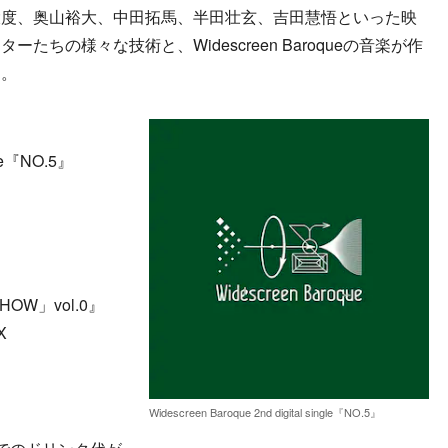
大度、奥山裕大、中田拓馬、半田壮玄、吉田慧悟といった映
ちの様々な技術と、Widescreen Baroqueの音楽が作
る。
ngle『NO.5』
 SHOW」vol.0』
X
Widescreen Baroque 2nd digital single『NO.5』