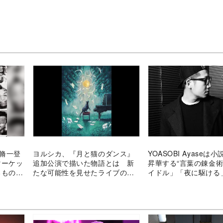
部脩一登
ヨルシカ、『月と猫のダンス』
YOASOBI Ayaseは
マーケッ
追加公演で描いた物語とは 新
昇華する“言葉の錬金術
るものが
たな可能性を見せたライブのあ
イドル」「夜に駆ける
り方
る原作の読解力と編集