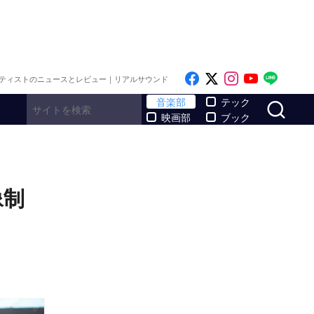
Like on Facebook
Follow on x
Follow on I
Follow o
Follo
ティストのニュースとレビュー｜リアルサウンド
サ
音楽部
テック
映画部
ブック
像制