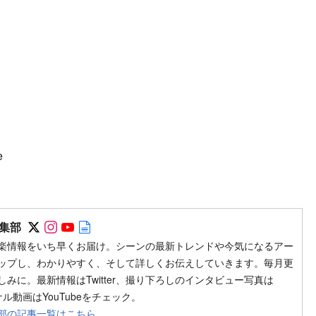
e
Follow on SNS
Follow on SNS
Follow on SNS
Author web site
集部
楽情報をいち早くお届け。シーンの最新トレンドや今気になるアー
ップし、わかりやすく、そして詳しくお伝えしていきます。毎月更
みに。最新情報はTwitter、撮り下ろしのインタビュー写真は
ジナル動画はYouTubeをチェック。
部の記事一覧はこちら