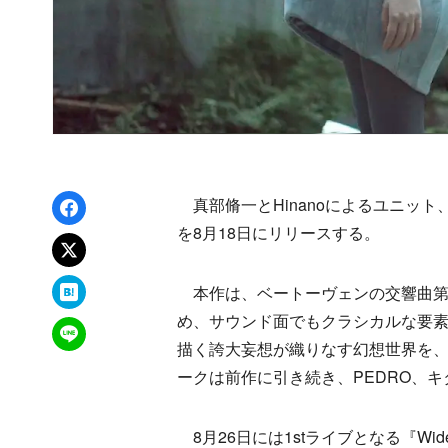
Facebookでシェア
真部脩一とHinanoによるユニット、Widesc
を8月18日にリリースする。
xでポスト
はてなブックマーク
本作は、ベートーヴェンの交響曲第
め、サウンド面でもクラシカルな要素と現代
LINEで送る
描く誇大妄想が織りなす幻想世界を
ークは前作に引き続き、PEDRO、キタ
8月26日には1stライブとなる『Widescr