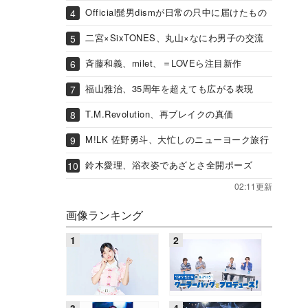
Official髭男dismが日常の只中に届けたもの
二宮×SixTONES、丸山×なにわ男子の交流
斉藤和義、milet、＝LOVEら注目新作
福山雅治、35周年を超えても広がる表現
T.M.Revolution、再ブレイクの真価
M!LK 佐野勇斗、大忙しのニューヨーク旅行
鈴木愛理、浴衣姿であざとさ全開ポーズ
02:11更新
画像ランキング