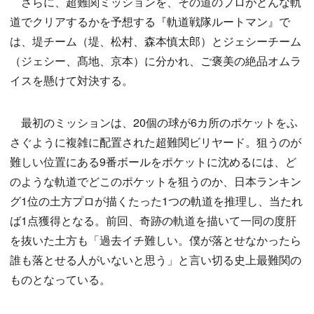
さらに、超難関ミッションを、その道のプロがどんな軌
道でクリアするかを予想する『軌道戦隊ルートマン』で
は、堤チーム（堤、松村、森本慎太郎）とジェシーチーム
（ジェシー、髙地、京本）に分かれ、ご褒美の絶品オムラ
イスを懸けて対決する。
最初のミッションは、20個の球が6カ所のポケットをふ
さぐように複雑に配置された超難関ビリヤード。狙うのが
難しい位置にある9番ボールをポケットに沈めるには、ど
のような軌道でどこのポケットを狙うのか、日本ランキン
グ1位の土方プロが描くたった1つの軌道を推理し、当たれ
ば1点獲得となる。前回、奇跡の軌道を描いて一同の度肝
を抜いた土方も「過去イチ難しい。僕が落とせなかったら
誰も落とせる人がいないと思う」と言い切る史上最難関の
ものとなっている。