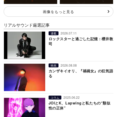
画像をもっと見る
リアルサウンド厳選記事
2026.07.11
連載
ロックスターと過ごした記憶：櫻井敦
司
2026.08.08
映画
カンザキイオリ、『禍禍女』の狂気語
る
2025.06.22
コラム
JOIとK、Lapwingと私たちの“類似
性の正体”