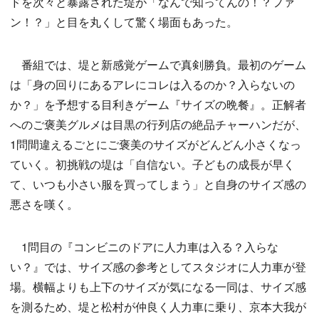
ドを次々と暴露された堤が「なんで知ってんの！？ファ
ン！？」と目を丸くして驚く場面もあった。
番組では、堤と新感覚ゲームで真剣勝負。最初のゲーム
は「身の回りにあるアレにコレは入るのか？入らないの
か？」を予想する目利きゲーム『サイズの晩餐』。正解者
へのご褒美グルメは目黒の行列店の絶品チャーハンだが、
1問間違えるごとにご褒美のサイズがどんどん小さくなっ
ていく。初挑戦の堤は「自信ない。子どもの成長が早く
て、いつも小さい服を買ってしまう」と自身のサイズ感の
悪さを嘆く。
1問目の『コンビニのドアに人力車は入る？入らな
い？』では、サイズ感の参考としてスタジオに人力車が登
場。横幅よりも上下のサイズが気になる一同は、サイズ感
を測るため、堤と松村が仲良く人力車に乗り、京本大我が