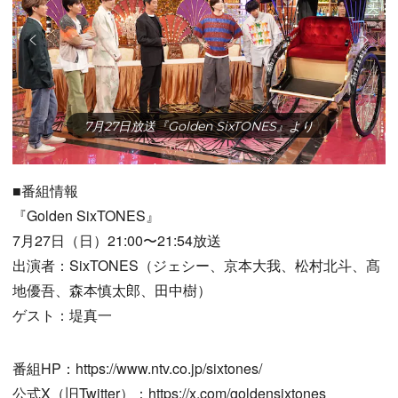
7月27日放送『Golden SixTONES』より
■番組情報
『Golden SixTONES』
7月27日（日）21:00〜21:54放送
出演者：SixTONES（ジェシー、京本大我、松村北斗、髙
地優吾、森本慎太郎、田中樹）
ゲスト：堤真一
番組HP：https://www.ntv.co.jp/sixtones/
公式X（旧Twitter）：https://x.com/goldensixtones