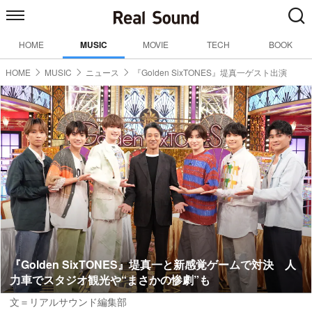
HOME
MUSIC
MOVIE
TECH
BOOK
HOME
MUSIC
ニュース
『Golden SixTONES』堤真一ゲスト出演
『Golden SixTONES』堤真一と新感覚ゲームで対決 人
力車でスタジオ観光や“まさかの惨劇”も
文＝リアルサウンド編集部