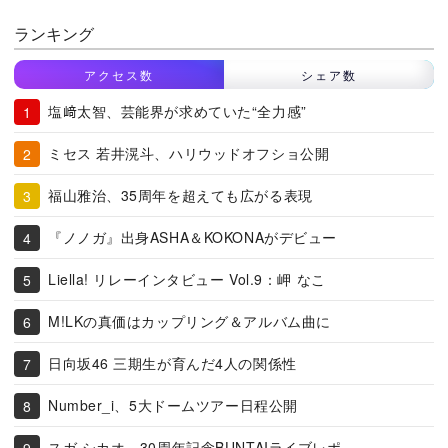
ランキング
アクセス数
シェア数
塩﨑太智、芸能界が求めていた“全力感”
ミセス 若井滉斗、ハリウッドオフショ公開
福山雅治、35周年を超えても広がる表現
『ノノガ』出身ASHA＆KOKONAがデビュー
Liella! リレーインタビュー Vol.9：岬 なこ
M!LKの真価はカップリング＆アルバム曲に
日向坂46 三期生が育んだ4人の関係性
Number_i、5大ドームツアー日程公開
スガ シカオ、30周年記念BUNTAIライブレポ