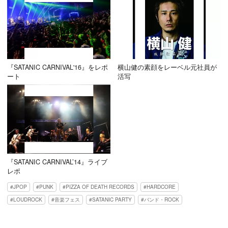
『SATANIC CARNIVAL'16』をレポ
横山健の素顔をレーベル元社員が
ート
活写
『SATANIC CARNIVAL’14』ライブ
レポ
JPOP
PUNK
PIZZA OF DEATH RECORDS
HARDCORE
LOUDROCK
音楽フェス
SATANIC PARTY
バンド・ROCK