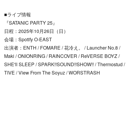
■ライブ情報
『SATANIC PARTY 25』
日程：2025年10月26日（日）
会場：Spotify O-EAST
出演者：ENTH / FOMARE / 花冷え。 / Launcher No.8 /
Maki / ONIONRING / RAINCOVER / ReVERSE BOYZ /
SHE'll SLEEP / SPARK!!SOUND!!SHOW!! / Thermostud /
TIVE / View From The Soyuz / WORSTRASH