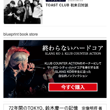
TOAST CLUB 初来日対談
blueprint book store