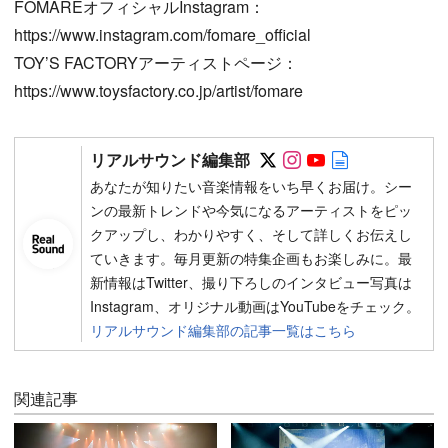
FOMAREオフィシャルInstagram：
https://www.instagram.com/fomare_official
TOY’S FACTORYアーティストページ：
https://www.toysfactory.co.jp/artist/fomare
Follow on SNS
Follow on SNS
Follow on SN
Author web 
リアルサウンド編集部
あなたが知りたい音楽情報をいち早くお届け。シー
ンの最新トレンドや今気になるアーティストをピッ
クアップし、わかりやすく、そして詳しくお伝えし
ていきます。毎月更新の特集企画もお楽しみに。最
新情報はTwitter、撮り下ろしのインタビュー写真は
Instagram、オリジナル動画はYouTubeをチェック。
リアルサウンド編集部の記事一覧はこちら
関連記事