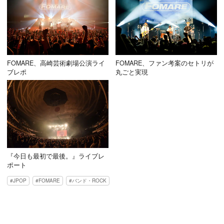
FOMARE、高崎芸術劇場公演ライ
FOMARE、ファン考案のセトリが
ブレポ
丸ごと実現
『今日も最初で最後。』ライブレ
ポート
JPOP
FOMARE
バンド・ROCK