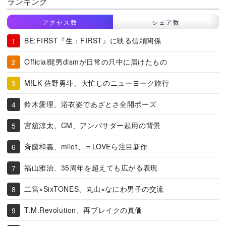
ランキング
アクセス数
シェア数
BE:FIRST『生：FIRST』に映る信頼関係
Official髭男dismが日常の只中に届けたもの
M!LK 佐野勇斗、大忙しのニューヨーク旅行
鈴木愛理、浴衣姿であざとさ全開ポーズ
宮舘涼太、CM、アンバサダー起用の背景
斉藤和義、milet、＝LOVEら注目新作
福山雅治、35周年を超えても広がる表現
二宮×SixTONES、丸山×なにわ男子の交流
T.M.Revolution、再ブレイクの真価