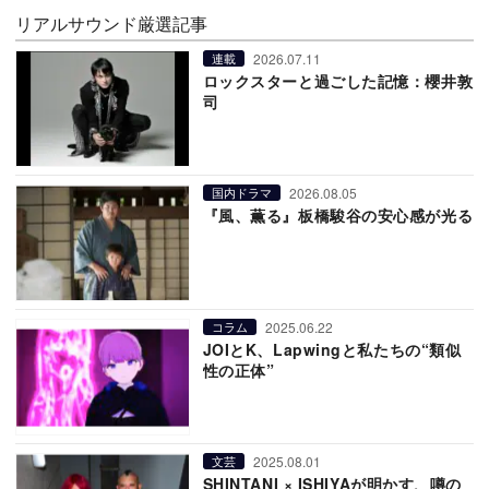
リアルサウンド厳選記事
2026.07.11
連載
ロックスターと過ごした記憶：櫻井敦
司
2026.08.05
国内ドラマ
『風、薫る』板橋駿谷の安心感が光る
2025.06.22
コラム
JOIとK、Lapwingと私たちの“類似
性の正体”
2025.08.01
文芸
SHINTANI × ISHIYAが明かす、噂の