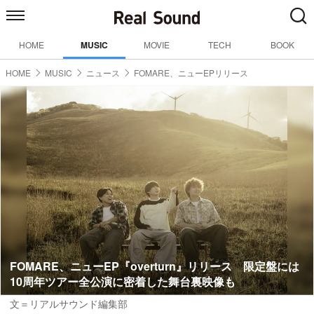
HOME
MUSIC
MOVIE
TECH
BOOK
HOME
MUSIC
ニュース
FOMARE、ニューEPリリース
FOMARE、ニューEP『overturn』リリース 限定盤には
10周年ツアー全公演に密着した舞台裏映像も
文＝リアルサウンド編集部