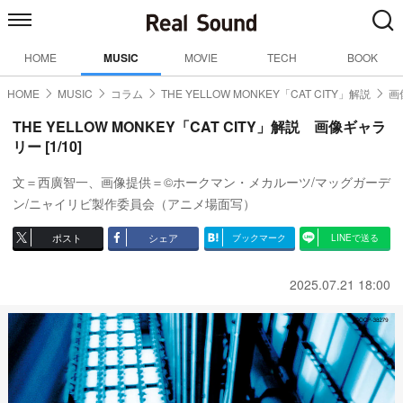
HOME
MUSIC
MOVIE
TECH
BOOK
HOME
MUSIC
コラム
THE YELLOW MONKEY「CAT CITY」解説
画
THE YELLOW MONKEY「CAT CITY」解説 画像ギャラ
リー [1/10]
文＝西廣智一、画像提供＝©ホークマン・メカルーツ/マッグガーデ
ン/ニャイリビ製作委員会（アニメ場面写）
ポスト
シェア
ブックマーク
LINEで送る
2025.07.21 18:00