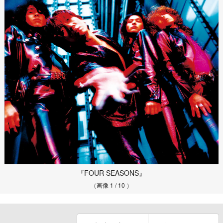
『FOUR SEASONS』
（画像 1 / 10 ）