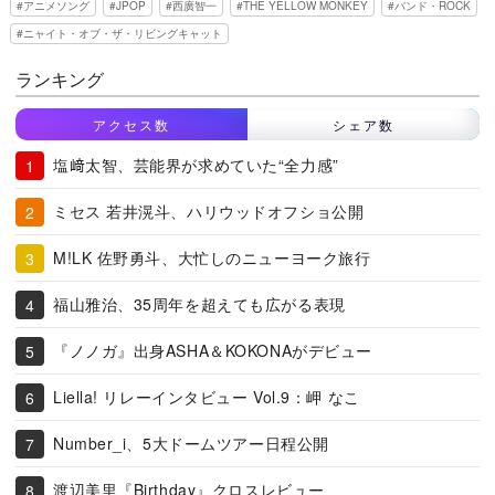
アニメソング
JPOP
西廣智一
THE YELLOW MONKEY
バンド・ROCK
ニャイト・オブ・ザ・リビングキャット
ランキング
アクセス数
シェア数
塩﨑太智、芸能界が求めていた“全力感”
ミセス 若井滉斗、ハリウッドオフショ公開
M!LK 佐野勇斗、大忙しのニューヨーク旅行
福山雅治、35周年を超えても広がる表現
『ノノガ』出身ASHA＆KOKONAがデビュー
Liella! リレーインタビュー Vol.9：岬 なこ
Number_i、5大ドームツアー日程公開
渡辺美里『Birthday』クロスレビュー