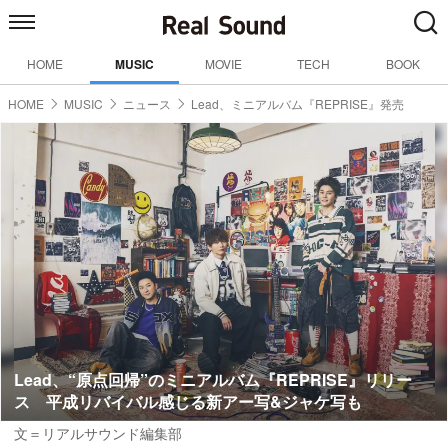
HOME
MUSIC
MOVIE
TECH
BOOK
HOME
MUSIC
ニュース
Lead、ミニアルバム『REPRISE』発売
Lead、“原点回帰”のミニアルバム『REPRISE』リリー
ス 平成リバイバル感じる新アー写&ジャケ写も
文＝リアルサウンド編集部