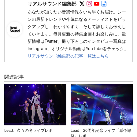
Follow on SNS
Follow on SNS
Follow on SN
Author web 
リアルサウンド編集部
あなたが知りたい音楽情報をいち早くお届け。シー
ンの最新トレンドや今気になるアーティストをピッ
クアップし、わかりやすく、そして詳しくお伝えし
ていきます。毎月更新の特集企画もお楽しみに。最
新情報はTwitter、撮り下ろしのインタビュー写真は
Instagram、オリジナル動画はYouTubeをチェック。
リアルサウンド編集部の記事一覧はこちら
関連記事
Lead、久々の冬ライブレポ
Lead、20周年記念ライブ『感今導
祭』レポ