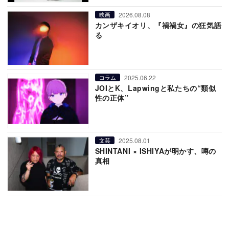
2026.08.08
映画
カンザキイオリ、『禍禍女』の狂気語
る
2025.06.22
コラム
JOIとK、Lapwingと私たちの“類似
性の正体”
2025.08.01
文芸
SHINTANI × ISHIYAが明かす、噂の
真相