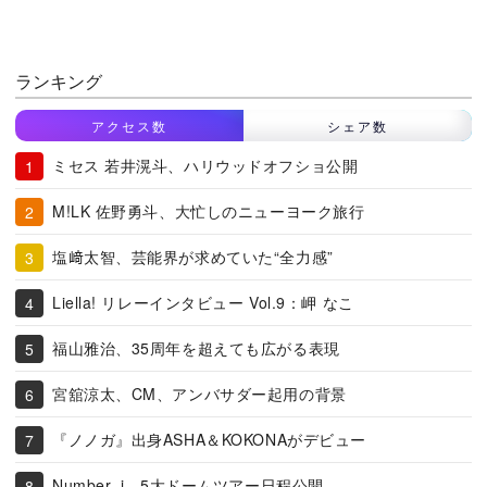
ランキング
アクセス数
シェア数
ミセス 若井滉斗、ハリウッドオフショ公開
M!LK 佐野勇斗、大忙しのニューヨーク旅行
塩﨑太智、芸能界が求めていた“全力感”
Liella! リレーインタビュー Vol.9：岬 なこ
福山雅治、35周年を超えても広がる表現
宮舘涼太、CM、アンバサダー起用の背景
『ノノガ』出身ASHA＆KOKONAがデビュー
Number_i、5大ドームツアー日程公開