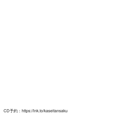
CD予約：https://lnk.to/kaseitansaku