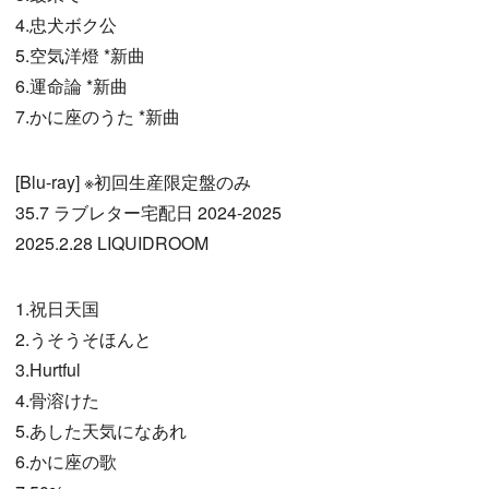
4.忠犬ボク公
5.空気洋燈 *新曲
6.運命論 *新曲
7.かに座のうた *新曲
[Blu-ray] ※初回生産限定盤のみ
35.7 ラブレター宅配日 2024-2025
2025.2.28 LIQUIDROOM
1.祝日天国
2.うそうそほんと
3.Hurtful
4.骨溶けた
5.あした天気になあれ
6.かに座の歌