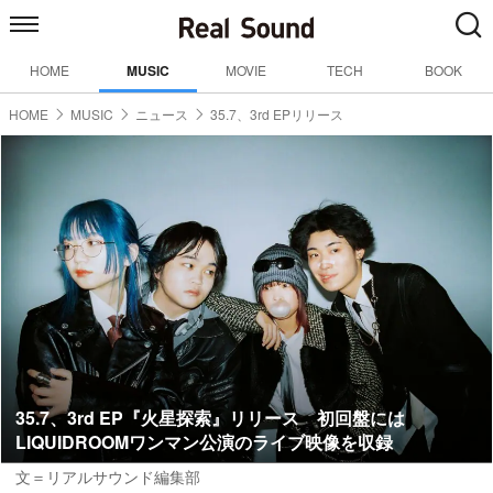
HOME
MUSIC
MOVIE
TECH
BOOK
HOME
MUSIC
ニュース
35.7、3rd EPリリース
35.7、3rd EP『火星探索』リリース 初回盤には
LIQUIDROOMワンマン公演のライブ映像を収録
文＝リアルサウンド編集部