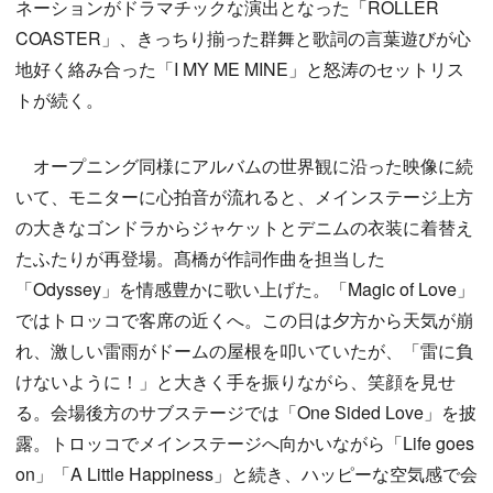
ネーションがドラマチックな演出となった「ROLLER
COASTER」、きっちり揃った群舞と歌詞の言葉遊びが心
地好く絡み合った「I MY ME MINE」と怒涛のセットリス
トが続く。
オープニング同様にアルバムの世界観に沿った映像に続
いて、モニターに心拍音が流れると、メインステージ上方
の大きなゴンドラからジャケットとデニムの衣装に着替え
たふたりが再登場。髙橋が作詞作曲を担当した
「Odyssey」を情感豊かに歌い上げた。「Magic of Love」
ではトロッコで客席の近くへ。この日は夕方から天気が崩
れ、激しい雷雨がドームの屋根を叩いていたが、「雷に負
けないように！」と大きく手を振りながら、笑顔を見せ
る。会場後方のサブステージでは「One Sided Love」を披
露。トロッコでメインステージへ向かいながら「Life goes
on」「A Little Happiness」と続き、ハッピーな空気感で会