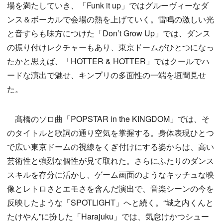
場を満たしていき、「Funk it up」ではグルーヴィーなダ
ンス＆ボーカルで会場の熱を上げていく。雷鳴の激しい光
と音すらも味方につけた「Don’t Grow Up」では、ダンス
の振り付けレクチャーもあり、東京ドームがひとつになっ
たかと思えば、「HOTTER & HOTTER」ではクールでハ
ードな演出で魅せ、キンプリの多面性の一端を垣間見せ
た。
髙橋のソロ曲「POPSTAR in the KINGDOM」では、そ
のタイトルと歌詞の通り空気を掌握する。身体表現ひとつ
で広い東京ドームの視線をくぎ付けにする姿からは、高い
芸術性と強烈な個性が見て取れた。さらにふたりのダンス
スキルを存分に活かし、ゲーム画面のようなキッチュな映
像とレトロさとエモさを含んだ演出で、音楽シーンの今を
反映したような「SPOTLIGHT」へと続く。“城之内くんと
たけやん”に扮した「Harajuku」では、気怠けかつシュー