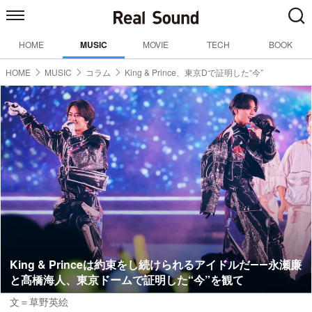
HOME
MUSIC
MOVIE
TECH
BOOK
HOME
MUSIC
コラム
King & Prince、東京Dで証明した“今”
King & Princeは約束をし続けられるアイドルだ――永瀬廉
と髙橋海人、東京ドームで証明した“今”を観て
文＝草野英絵