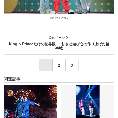
©︎2025 Disney
次のページ
King & Princeだけの世界観――甘さと遊び心で作り上げた後
半戦
1
(current)
2
3
関連記事