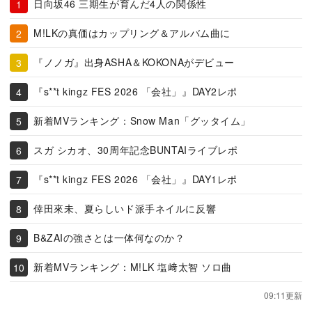
日向坂46 三期生が育んだ4人の関係性
M!LKの真価はカップリング＆アルバム曲に
『ノノガ』出身ASHA＆KOKONAがデビュー
『s**t kingz FES 2026 「会社」』DAY2レポ
新着MVランキング：Snow Man「グッタイム」
スガ シカオ、30周年記念BUNTAIライブレポ
『s**t kingz FES 2026 「会社」』DAY1レポ
倖田來未、夏らしいド派手ネイルに反響
B&ZAIの強さとは一体何なのか？
新着MVランキング：M!LK 塩﨑太智 ソロ曲
09:11更新