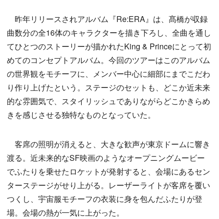
昨年リリースされアルバム『Re:ERA』は、髙橋が収録
曲数分の全16体のキャラクターを描き下ろし、全曲を通し
てひとつのストーリーが描かれたKing & Princeにとって初
めてのコンセプトアルバム。今回のツアーはこのアルバム
の世界観をモチーフに、メンバー中心に細部にまでこだわ
り作り上げたという。ステージのセットも、どこか近未来
的な雰囲気で、スタイリッシュでありながらどこかきらめ
きを感じさせる独特なものとなっていた。
客席の照明が消えると、大きな歓声が東京ドームに響き
渡る。近未来的なSF映画のようなオープニングムービー
でふたりを乗せたロケットが発射すると、会場にあるセン
ターステージがせり上がる。レーザーライトが客席を覆い
つくし、宇宙服モチーフの衣装に身を包んだふたりが登
場。会場の熱が一気に上がった。