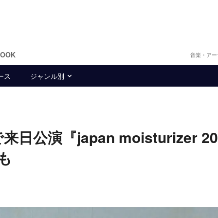
BOOK
音楽・アー
ース
ジャンル別
公演『japan moisturizer 2
も