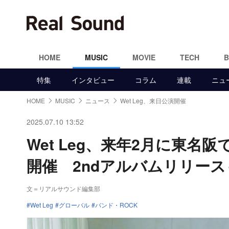
HOME
MUSIC
MOVIE
TECH
特集
インタビュー
コラム
連載
ニュ
HOME
MUSIC
ニュース
Wet Leg、来日公演開催
2025.07.10 13:52
Wet Leg、来年2月に東名阪で来日
開催 2ndアルバムリリース
文＝リアルサウンド編集部
Wet Leg
グローバル
バンド・ROCK