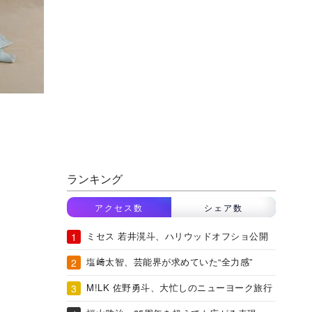
ランキング
アクセス数
シェア数
ミセス 若井滉斗、ハリウッドオフショ公開
塩﨑太智、芸能界が求めていた“全力感”
M!LK 佐野勇斗、大忙しのニューヨーク旅行