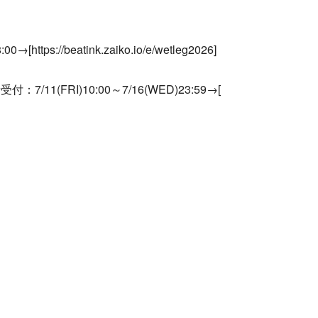
ttps://beatink.zaiko.io/e/wetleg2026]
）
1(FRI)10:00～7/16(WED)23:59→[