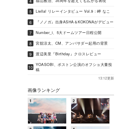
福山雅治、35周年を超えても広がる表現
Liella! リレーインタビュー Vol.9：岬 なこ
『ノノガ』出身ASHA＆KOKONAがデビュー
Number_i、5大ドームツアー日程公開
宮舘涼太、CM、アンバサダー起用の背景
渡辺美里『Birthday』クロスレビュー
YOASOBI、ボストン公演のオフショ大量投
稿
13:12更新
画像ランキング