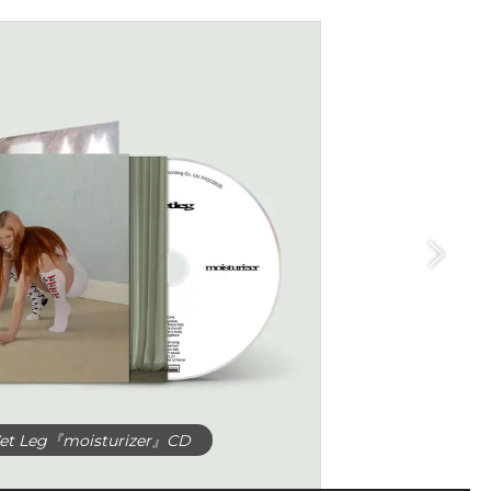
et Leg『moisturizer』CD