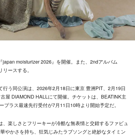
pan moisturizer 2026』を開催。また、2ndアルバム
同時リリースする。
えて行う同公演は、2026年2月18日に東京 豊洲PIT、2月19日
に名古屋 DIAMOND HALLにて開催。チケットは、BEATINK主
イープラス最速先行受付が7月11日10時より開始予定だ。
zer』は、楽しさとフリーキーが冷酷な無表情と交錯するファビュ
と華やかさを持ち、狂気じみたラブソングと絶妙なタイミン