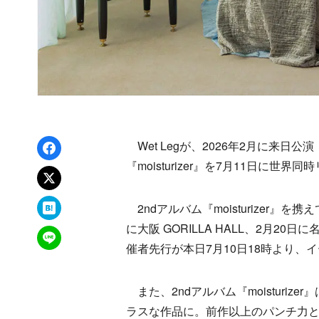
Facebookでシェア
Wet Legが、2026年2月に来日公演『ja
『moisturizer』を7月11日に世界
xでポスト
はてなブックマーク
2ndアルバム『moisturizer』を携
に大阪 GORILLA HALL、2月20日
LINEで送る
催者先行が本日7月10日18時より、
また、2ndアルバム『moisturi
ラスな作品に。前作以上のパンチ力