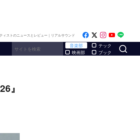
Like on Facebook
Follow on x
Follow on I
Follow o
Follo
ティストのニュースとレビュー｜リアルサウンド
サ
音楽部
テック
映画部
ブック
026』