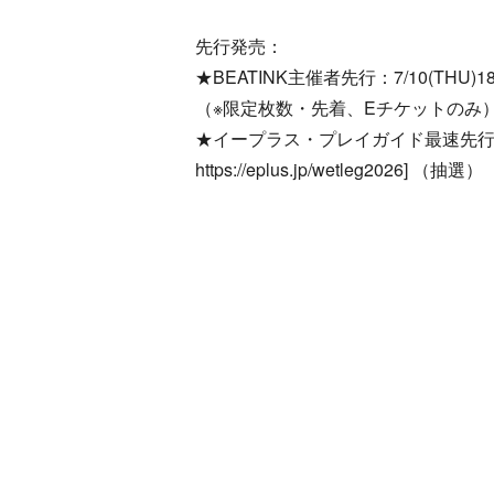
先行発売：
★BEATINK主催者先行：7/10(THU)18:00→[h
（※限定枚数・先着、Eチケットのみ
★イープラス・プレイガイド最速先行受付：7/1
https://eplus.jp/wetleg2026] （抽選）