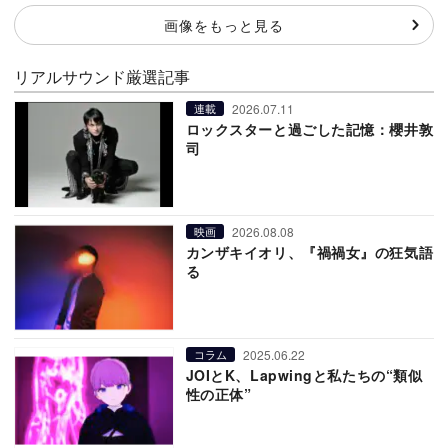
画像をもっと見る
リアルサウンド厳選記事
2026.07.11
連載
ロックスターと過ごした記憶：櫻井敦
司
2026.08.08
映画
カンザキイオリ、『禍禍女』の狂気語
る
2025.06.22
コラム
JOIとK、Lapwingと私たちの“類似
性の正体”