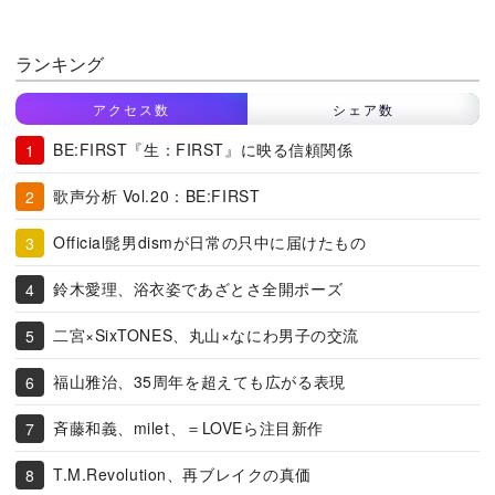
ランキング
アクセス数
シェア数
BE:FIRST『生：FIRST』に映る信頼関係
歌声分析 Vol.20：BE:FIRST
Official髭男dismが日常の只中に届けたもの
鈴木愛理、浴衣姿であざとさ全開ポーズ
二宮×SixTONES、丸山×なにわ男子の交流
福山雅治、35周年を超えても広がる表現
斉藤和義、milet、＝LOVEら注目新作
T.M.Revolution、再ブレイクの真価