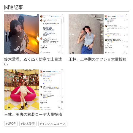
関連記事
鈴木愛理、ぬくぬく防寒で上目遣
王林、上半期のオフショ大量投稿
い
王林、美脚の衣装コーデ大量投稿
JPOP
鈴木愛理
インスタニュース