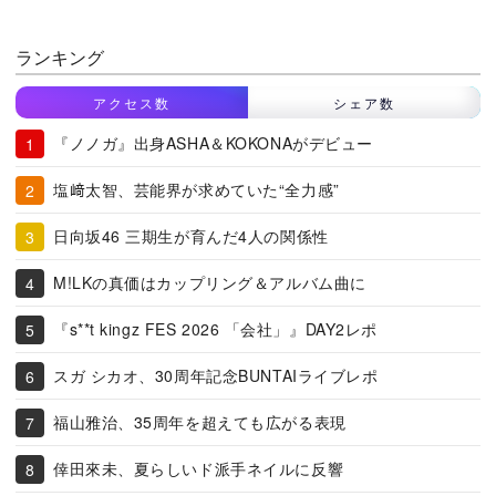
ランキング
アクセス数
シェア数
『ノノガ』出身ASHA＆KOKONAがデビュー
塩﨑太智、芸能界が求めていた“全力感”
日向坂46 三期生が育んだ4人の関係性
M!LKの真価はカップリング＆アルバム曲に
『s**t kingz FES 2026 「会社」』DAY2レポ
スガ シカオ、30周年記念BUNTAIライブレポ
福山雅治、35周年を超えても広がる表現
倖田來未、夏らしいド派手ネイルに反響