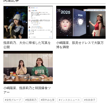
指原莉乃、大分に帰省した写真を
小嶋陽菜、肌見せドレスで大阪万
公開
博を満喫
小嶋陽菜、指原莉乃と韓国爆食ツ
アー
女性グループ
指原莉乃
田中みな実
インスタニュース
矢吹奈子