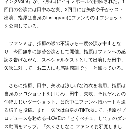
ィングvol 9』が、7月6日にイイノホールで開催された。1
回目の公演には田中みな実、2回目には矢吹奈子がゲスト
出演。指原は自身のInstagramにファンミのオフショット
を公開している。
ファンミは、指原の喉の不調から一度公演が中止とな
り、今回無事に振替公演として開催。指原はファンへの感
謝を告げながら、スペシャルゲストとして出演した田中、
矢吹に対して「お二人にも感謝感謝です」と綴っている。
さらに指原、田中、矢吹は涼しげな浴衣を着用。指原は
自身のソロショットをはじめ、田中、矢吹、それぞれとの
仲睦まじいツーショット、公演中にファンへ指ハートを送
る様子を投稿。また、矢吹は自身のTikTokにて、指原がプ
ロデュースを務める=LOVEの「とくべチュ、して」のダン
ス動画をアップ。「久々さしなこ ファンミお邪魔しまし