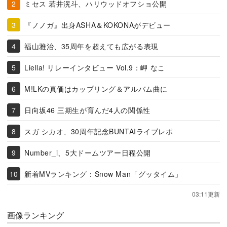
ミセス 若井滉斗、ハリウッドオフショ公開
『ノノガ』出身ASHA＆KOKONAがデビュー
福山雅治、35周年を超えても広がる表現
Liella! リレーインタビュー Vol.9：岬 なこ
M!LKの真価はカップリング＆アルバム曲に
日向坂46 三期生が育んだ4人の関係性
スガ シカオ、30周年記念BUNTAIライブレポ
Number_i、5大ドームツアー日程公開
新着MVランキング：Snow Man「グッタイム」
03:11更新
画像ランキング