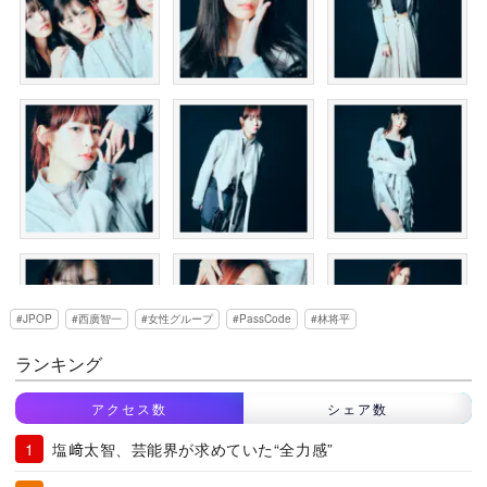
JPOP
西廣智一
女性グループ
PassCode
林将平
ランキング
アクセス数
シェア数
塩﨑太智、芸能界が求めていた“全力感”