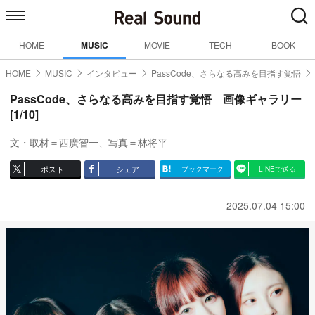
HOME
MUSIC
MOVIE
TECH
BOOK
HOME
MUSIC
インタビュー
PassCode、さらなる高みを目指す覚悟
PassCode、さらなる高みを目指す覚悟 画像ギャラリー
[1/10]
文・取材＝西廣智一、写真＝林将平
ポスト
シェア
ブックマーク
LINEで送る
2025.07.04 15:00