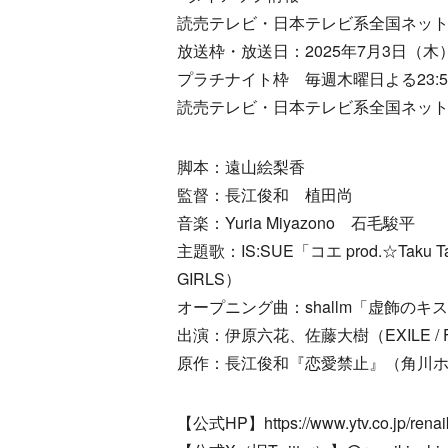
読売テレビ・日本テレビ系全国ネッ
放送枠・放送日：2025年7月3日（木
プラチナイト枠 毎週木曜日よる23:59
読売テレビ・日本テレビ系全国ネット
脚本：遠山絵梨香
監督：長江俊和 植田尚
音楽：Yuria Miyazono 石毛駿平
主題歌：IS:SUE「コエ prod.☆Taku Tak
GIRLS）
オープニング曲：shallm「虚飾の
出演：伊原六花、佐藤大樹（EXILE / 
原作：長江俊和『恋愛禁止』（角川ホラー
【公式HP】https://www.ytv.co.jp/renaik