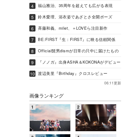
福山雅治、35周年を超えても広がる表現
鈴木愛理、浴衣姿であざとさ全開ポーズ
斉藤和義、milet、＝LOVEら注目新作
BE:FIRST『生：FIRST』に映る信頼関係
Official髭男dismが日常の只中に届けたもの
『ノノガ』出身ASHA＆KOKONAがデビュー
渡辺美里『Birthday』クロスレビュー
06:11更新
画像ランキング