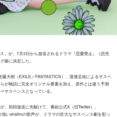
キス」が、7月3日から放送されるドラマ『恋愛禁止』（読売
ング曲に決定した。
大樹（EXILE／FANTASTICS）、渡邊圭祐によるサスペ
自らが物語に完全オリジナル要素を加え、原作とは違う予測
ラーサスペンスとなっている。
初回放送に先駆けて、番組公式X（旧Twitter）、
なくも力強いshallmの歌声が、ドラマの壮大なサスペンス劇を彩っ