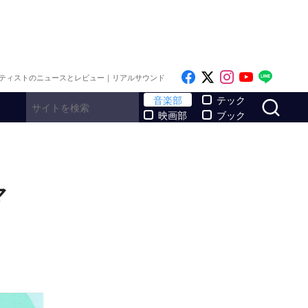
Like on Facebook
Follow on x
Follow on I
Follow o
Follo
ティストのニュースとレビュー｜リアルサウンド
サ
音楽部
テック
映画部
ブック
マ