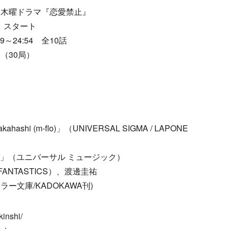
ト木曜ドラマ『恋愛禁止』
）スタート
～24:54 全10話
（30局）
ahashi (m-flo)」（UNIVERSAL SIGMA / LAPONE
キス」（ユニバーサル ミュージック）
FANTASTICS）、渡邊圭祐
文庫/KADOKAWA刊)
inshi/