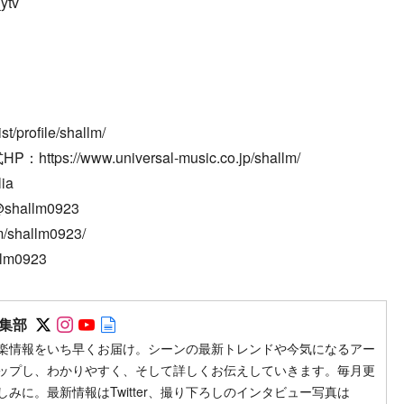
ytv
st/profile/shallm/
://www.universal-music.co.jp/shallm/
ia
@shallm0923
m/shallm0923/
llm0923
Follow on SNS
Follow on SNS
Follow on SNS
Author web site
集部
楽情報をいち早くお届け。シーンの最新トレンドや今気になるアー
ップし、わかりやすく、そして詳しくお伝えしていきます。毎月更
みに。最新情報はTwitter、撮り下ろしのインタビュー写真は