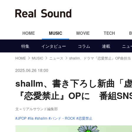
HOME
MUSIC
MOVIE
TECH
特集
インタビュー
コラム
連載
ニュ
HOME
MUSIC
ニュース
shallm、ドラマ『恋愛禁止』OP曲担当
2025.06.26 18:00
shallm、書き下ろし新曲
『恋愛禁止』OPに 番組SN
文＝リアルサウンド編集部
JPOP
lia
shallm
バンド・ROCK
恋愛禁止