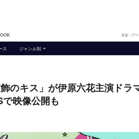
BOOK
音楽・アー
ース
ジャンル別
「虚飾のキス」が伊原六花主演ドラ
Sで映像公開も