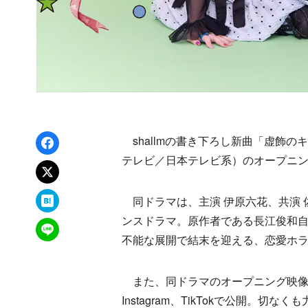
Facebookでシェア
shallmの書き下ろし新曲「虚飾の
テレビ／日本テレビ系）のオープニ
xでポスト
はてなブックマーク
同ドラマは、主演 伊原六花、共演 佐藤
ンスドラマ。原作者である長江俊和
LINEで送る
不能な展開で結末を迎える、恋愛ホ
また、同ドラマのオープニング映像が、
Instagram、TikTokで公開。切