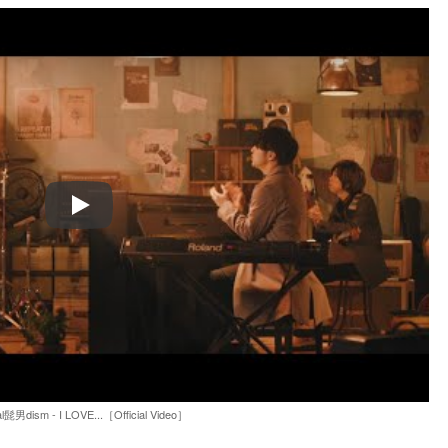
Play
ial髭男dism - I LOVE...［Official Video］