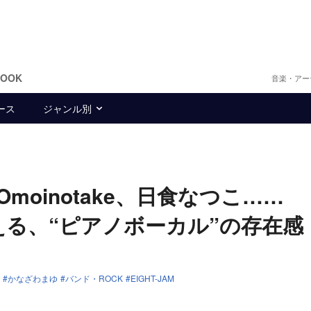
BOOK
音楽・アー
ース
ジャンル別
m、Omoinotake、日食なつこ……
考える、“ピアノボーカル”の存在感
かなざわまゆ
バンド・ROCK
EIGHT-JAM