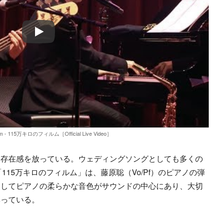
Play
ism - 115万キロのフィルム［Official Live Video］
存在感を放っている。ウェディングソングとしても多くの
mの「115万キロのフィルム」は、藤原聡（Vo/Pf）のピアノの弾
通してピアノの柔らかな音色がサウンドの中心にあり、大切
彩っている。