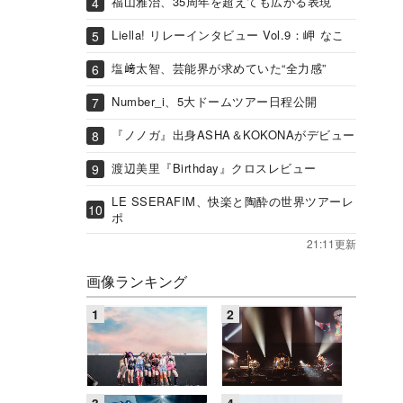
福山雅治、35周年を超えても広がる表現
Liella! リレーインタビュー Vol.9：岬 なこ
塩﨑太智、芸能界が求めていた“全力感”
Number_i、5大ドームツアー日程公開
『ノノガ』出身ASHA＆KOKONAがデビュー
渡辺美里『Birthday』クロスレビュー
LE SSERAFIM、快楽と陶酔の世界ツアーレ
ポ
21:11更新
画像ランキング