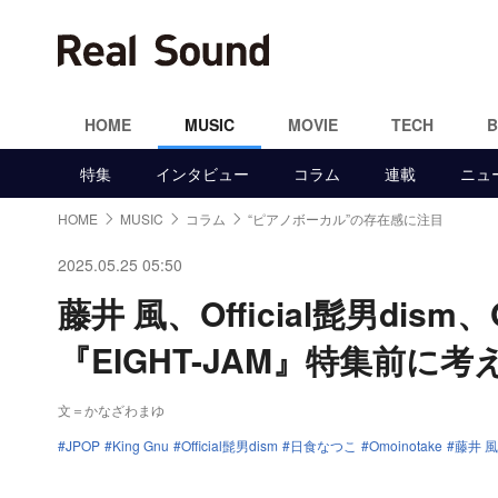
HOME
MUSIC
MOVIE
TECH
特集
インタビュー
コラム
連載
ニュ
HOME
MUSIC
コラム
“ピアノボーカル”の存在感に注目
2025.05.25 05:50
藤井 風、Official髭男dis
『EIGHT-JAM』特集前に
文＝かなざわまゆ
JPOP
King Gnu
Official髭男dism
日食なつこ
Omoinotake
藤井 風