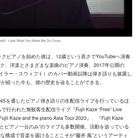
Swift - Look What You Made Me Do Cover
ピアノを始めた彼は、12歳という若さでYouTubeへ演奏
ック、洋楽とさまざまな楽曲のピアノ演奏、2017年公開の
e Do」（テイラー・スウィフト）のカバー動画以降は弾き語りも披露し
時が経った今も、彼の歴史を辿ることができる。
NSを通したピアノ弾き語りの生配信ライブを行っているほ
れた無観客生配信ライブ『Fujii Kaze “Free” Live
aze and the piano Asia Tour 2023』、『Fujii Kaze
r』など、“本人とピアノ一台のみ”のライブも多数開催。活動を追っている
な構成で音楽を届けることこそが“藤井 風”というアーティ