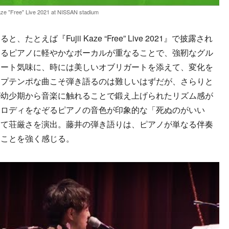
Kaze "Free" Live 2021 at NISSAN stadium
ば『Fujii Kaze “Free” Live 2021』で披露され
するピアノに軽やかなボーカルが重なることで、強靭なグル
カート気味に、時には美しいオブリガートを添えて、変化を
ップテンポな曲こそ弾き語るのは難しいはずだが、さらりと
が幼少期から音楽に触れることで鍛え上げられたリズム感が
メロディをなぞるピアノの音色が印象的な「死ぬのがいい
して荘厳さを演出。藤井の弾き語りは、ピアノが単なる伴奏
ることを強く感じる。