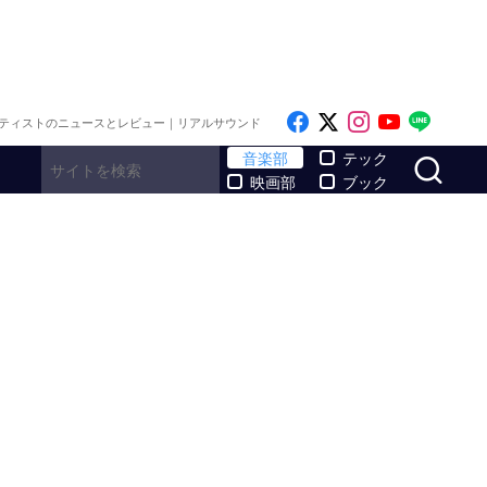
Like on Facebook
Follow on x
Follow on I
Follow o
Follo
ティストのニュースとレビュー｜リアルサウンド
サ
音楽部
テック
映画部
ブック