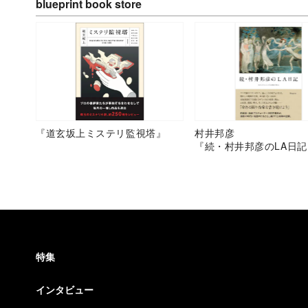
blueprint book store
『道玄坂上ミステリ監視塔』
村井邦彦
『続・村井邦彦のLA日記
特集
インタビュー