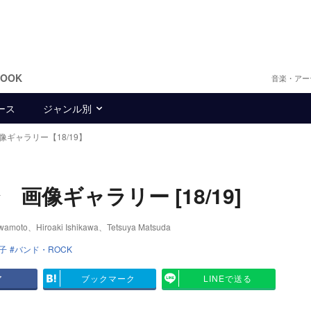
BOOK
音楽・アー
ース
ジャンル別
像ギャラリー【18/19】
会 画像ギャラリー [18/19]
、Hiroaki Ishikawa、Tetsuya Matsuda
子
バンド・ROCK
ア
ブックマーク
LINEで送る