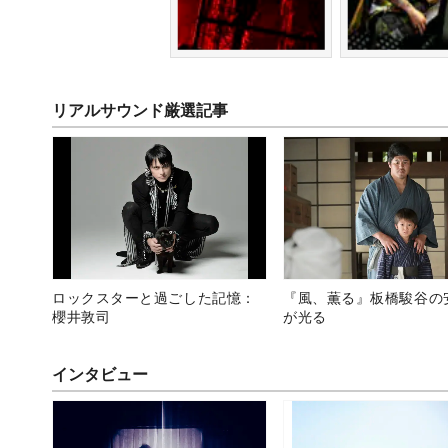
リアルサウンド厳選記事
ロックスターと過ごした記憶：
『風、薫る』板橋駿谷の
櫻井敦司
が光る
インタビュー