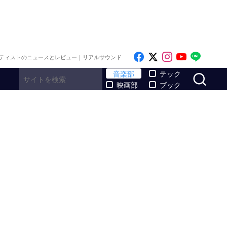
Like on Facebook
Follow on x
Follow on I
Follow o
Follo
ティストのニュースとレビュー｜リアルサウンド
サ
音楽部
テック
映画部
ブック