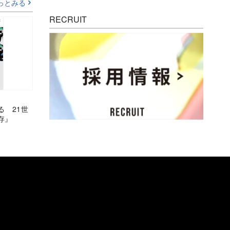
っとみる
RECRUIT
る 21世
存』