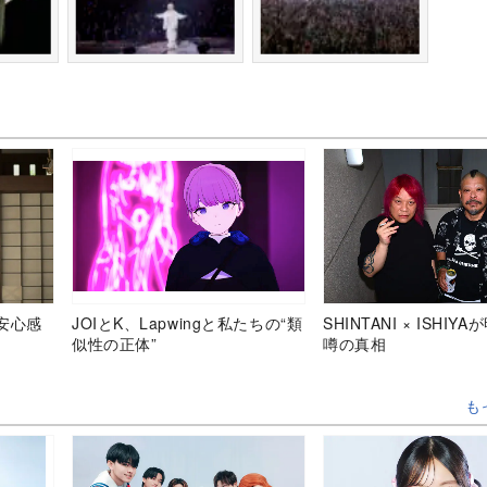
安心感
JOIとK、Lapwingと私たちの“類
SHINTANI × ISHIY
似性の正体”
噂の真相
も