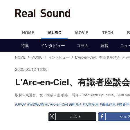
HOME
MUSIC
MOVIE
TECH
特集
インタビュー
コラム
連載
ニュ
HOME
MUSIC
インタビュー
L'Arc-en-Ciel、有識者座談会
画
2025.05.12 18:00
L'Arc-en-Ciel、有識者座談
取材＝泉夏音、文・構成＝南 明歩、写真＝Toshikazu Oguruma、Yuki Kawamoto
JPOP
WOWOW
L'Arc-en-Ciel
南明歩
大前多恵
東條祥恵
後藤寛
ポスト
シェ