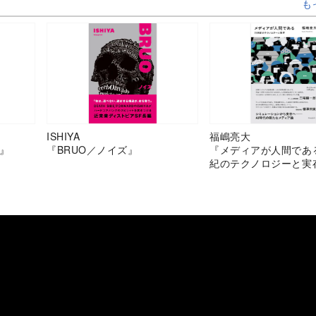
も
ISHIYA
福嶋亮大
』
『BRUO／ノイズ』
『メディアが人間であ
紀のテクノロジーと実