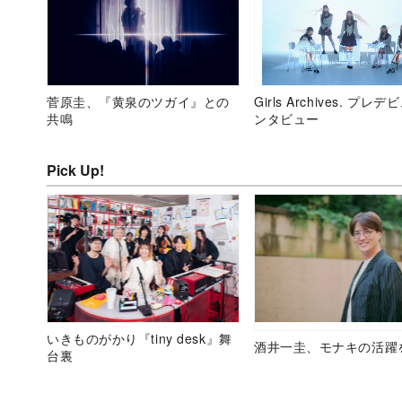
菅原圭、『黄泉のツガイ』との
Girls Archives. プレ
共鳴
ンタビュー
Pick Up!
いきものがかり『tiny desk』舞
酒井一圭、モナキの活躍
台裏