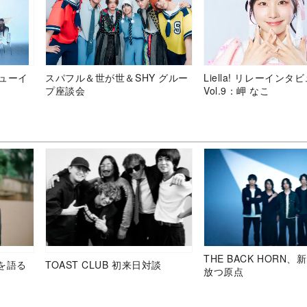
デビューイ
スパフル＆世が世＆SHY グルー
Liella! リレーインタ
プ座談会
Vol.9：岬 なこ
THE BACK HORN
を語る
TOAST CLUB 初来日対談
放つ原点