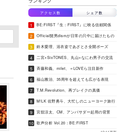
ランキング
アクセス数
シェア数
BE:FIRST『生：FIRST』に映る信頼関係
Official髭男dismが日常の只中に届けたもの
鈴木愛理、浴衣姿であざとさ全開ポーズ
二宮×SixTONES、丸山×なにわ男子の交流
斉藤和義、milet、＝LOVEら注目新作
福山雅治、35周年を超えても広がる表現
T.M.Revolution、再ブレイクの真価
M!LK 佐野勇斗、大忙しのニューヨーク旅行
宮舘涼太、CM、アンバサダー起用の背景
歌声分析 Vol.20：BE:FIRST
19:11更新