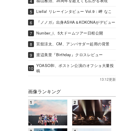
福山雅治、35周年を超えても広がる表現
Liella! リレーインタビュー Vol.9：岬 なこ
『ノノガ』出身ASHA＆KOKONAがデビュー
Number_i、5大ドームツアー日程公開
宮舘涼太、CM、アンバサダー起用の背景
渡辺美里『Birthday』クロスレビュー
YOASOBI、ボストン公演のオフショ大量投
稿
13:12更新
画像ランキング