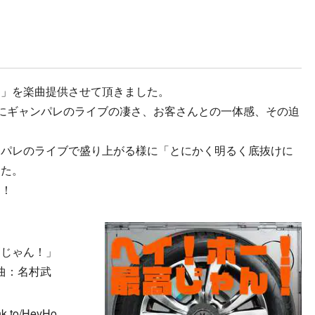
！」を楽曲提供させて頂きました。
にギャンパレのライブの凄さ、お客さんとの一体感、その迫
ンパレのライブで盛り上がる様に「とにかく明るく底抜けに
した。
す！
高じゃん！」
編曲：名村武
.to/HeyHo