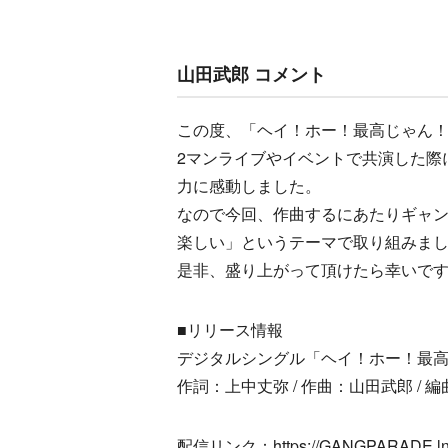
山田武郎 コメント
この度、「ヘイ！ホー！最高じゃん
2マンライブやイベントで共演した際
力に感動しました。
なので今回、作曲するにあたりギャ
楽しい」というテーマで取り組みま
是非、盛り上がって頂けたら幸いで
■リリース情報
デジタルシングル「ヘイ！ホー！最
作詞：上中丈弥 / 作曲：山田武郎 / 
配信リンク：https://GANGPARADE.lnk