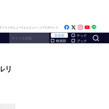
Like on Facebook
Follow on x
Follow on I
Follow o
Follo
ティストのニュースとレビュー｜リアルサウンド
サ
音楽部
テック
映画部
ブック
ルリ