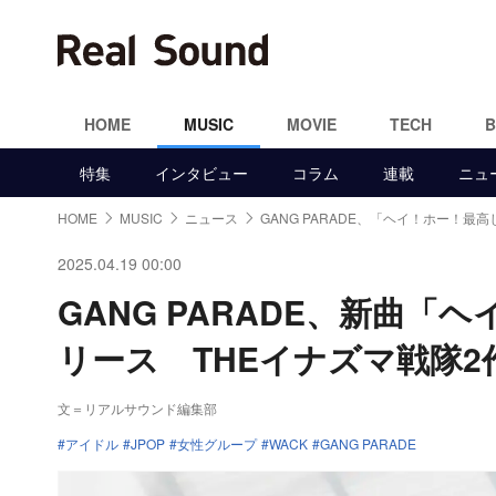
HOME
MUSIC
MOVIE
TECH
特集
インタビュー
コラム
連載
ニュ
HOME
MUSIC
ニュース
GANG PARADE、「ヘイ！ホー！最
2025.04.19 00:00
GANG PARADE、新曲
リース THEイナズマ戦隊
文＝リアルサウンド編集部
アイドル
JPOP
女性グループ
WACK
GANG PARADE