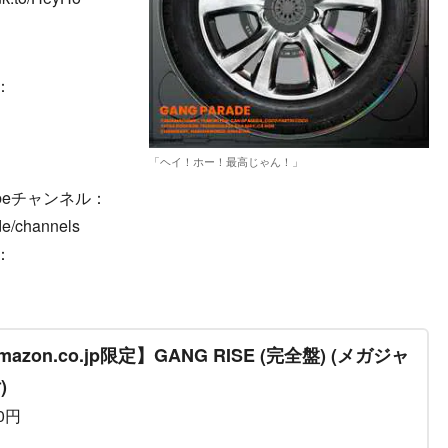
：
「ヘイ！ホー！最高じゃん！」
ubeチャンネル：
de/channels
：
mazon.co.jp限定】GANG RISE (完全盤) (メガジャ
)
00円