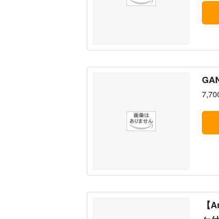
GA
7,7
【A