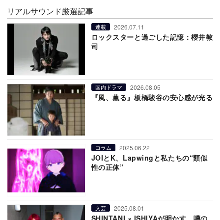
リアルサウンド厳選記事
2026.07.11
連載
ロックスターと過ごした記憶：櫻井敦
司
2026.08.05
国内ドラマ
『風、薫る』板橋駿谷の安心感が光る
2025.06.22
コラム
JOIとK、Lapwingと私たちの“類似
性の正体”
2025.08.01
文芸
SHINTANI × ISHIYAが明かす、噂の