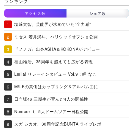
ランキング
アクセス数
シェア数
塩﨑太智、芸能界が求めていた“全力感”
ミセス 若井滉斗、ハリウッドオフショ公開
『ノノガ』出身ASHA＆KOKONAがデビュー
福山雅治、35周年を超えても広がる表現
Liella! リレーインタビュー Vol.9：岬 なこ
M!LKの真価はカップリング＆アルバム曲に
日向坂46 三期生が育んだ4人の関係性
Number_i、5大ドームツアー日程公開
スガ シカオ、30周年記念BUNTAIライブレポ