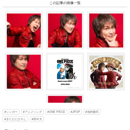
この記事の画像一覧
シンガー
アニメソング
ONE PIECE
JPOP
池村隆司
きただにひろし
田中大