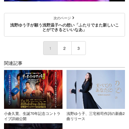
次のページ
浅野ゆう子が願う浅野温子への想い「ふたりでまた新しいこ
とができるといいなあ」
1
(current)
2
3
関連記事
小倉久寛、生誕70年記念コントラ
浅野ゆう子、三宅裕司作詞の新曲2
イブ詳細公開
曲リリース