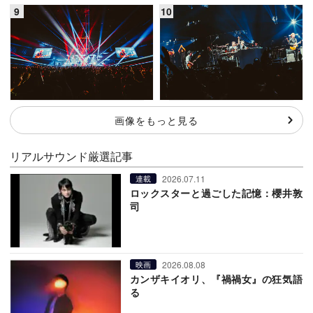
画像をもっと見る
リアルサウンド厳選記事
2026.07.11
連載
ロックスターと過ごした記憶：櫻井敦
司
2026.08.08
映画
カンザキイオリ、『禍禍女』の狂気語
る