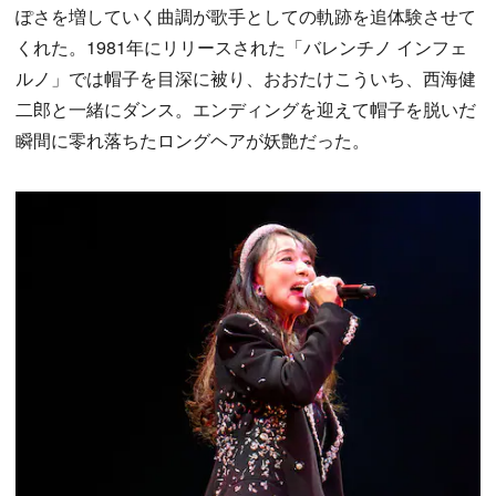
ぽさを増していく曲調が歌手としての軌跡を追体験させて
くれた。1981年にリリースされた「バレンチノ インフェ
ルノ」では帽子を目深に被り、おおたけこういち、西海健
二郎と一緒にダンス。エンディングを迎えて帽子を脱いだ
瞬間に零れ落ちたロングヘアが妖艶だった。