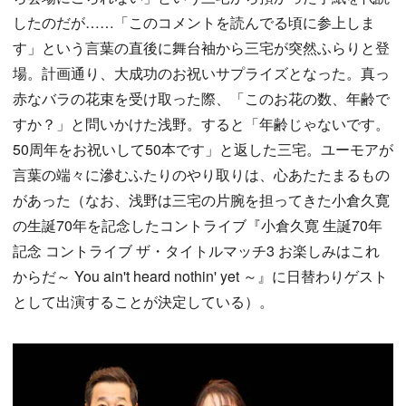
したのだが……「このコメントを読んでる頃に参上しま
す」という言葉の直後に舞台袖から三宅が突然ふらりと登
場。計画通り、大成功のお祝いサプライズとなった。真っ
赤なバラの花束を受け取った際、「このお花の数、年齢で
すか？」と問いかけた浅野。すると「年齢じゃないです。
50周年をお祝いして50本です」と返した三宅。ユーモアが
言葉の端々に滲むふたりのやり取りは、心あたたまるもの
があった（なお、浅野は三宅の片腕を担ってきた小倉久寛
の生誕70年を記念したコントライブ『小倉久寛 生誕70年
記念 コントライブ ザ・タイトルマッチ3 お楽しみはこれ
からだ～ You ain't heard nothin' yet ～』に日替わりゲスト
として出演することが決定している）。