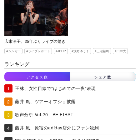
広末涼子、25年ぶりライブの驚き
シンガー
ライブレポート
JPOP
浅野ゆう子
三宅裕司
田中大
ランキング
アクセス数
シェア数
王林、女性目線で“はじめての一夜”表現
藤井 風、ツアーオフショ披露
歌声分析 Vol.20：BE:FIRST
藤井 風、原宿のadidas店外にファン殺到