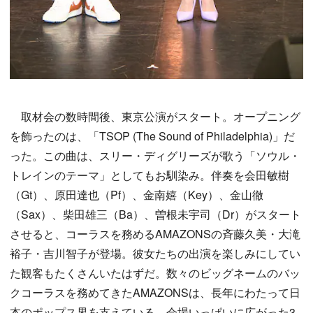
取材会の数時間後、東京公演がスタート。オープニング
を飾ったのは、「TSOP (The Sound of Philadelphia)」だ
った。この曲は、スリー・ディグリーズが歌う「ソウル・
トレインのテーマ」としてもお馴染み。伴奏を会田敏樹
（Gt）、原田達也（Pf）、金南嬉（Key）、金山徹
（Sax）、柴田雄三（Ba）、曽根未宇司（Dr）がスタート
させると、コーラスを務めるAMAZONSの斉藤久美・大滝
裕子・吉川智子が登場。彼女たちの出演を楽しみにしてい
た観客もたくさんいたはずだ。数々のビッグネームのバッ
クコーラスを務めてきたAMAZONSは、長年にわたって日
本のポップス界を支えている。会場いっぱいに広がった3