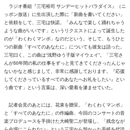
ラジオ番組『三宅裕司 サンデーヒットパラダイス』（ニ
ッポン放送）に生出演した際に「新曲を書いてください」
と依頼をして、三宅は快諾。「みんなで楽しく踊れちゃう
ような曲がいいです」というリクエストによって誕生した
のが「わくわくマンボ」なのだという。そして、もうひと
つの新曲「すべてのあなたに」についても彼女は語った。
三宅曰く、この曲は“浅野ゆう子版マイウェイ”。「三宅さ
んが50年間の私の仕事をずっと見てきてくださったんじゃ
ないかなと感じまして、非常に感謝しております。『応援
してくださっているすべてのあなたへお礼をしたい』とい
う曲です」という言葉は、深い愛着を滲ませていた。
記者会見のあとには、花束を贈呈。「わくわくマンボ」
と「すべてのあなたに」の作編曲、今回のコンサートの音
楽プロデュースを手掛けた大崎聖二が登場し、「残念なが
ら会場にこられない」という三宅から預かった手紙を代読