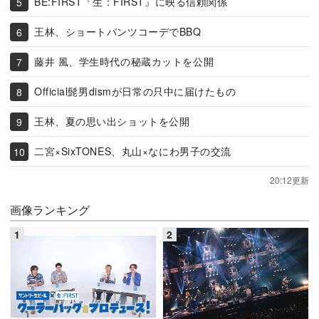
BE:FIRST『生：FIRST』に映る信頼関係
王林、ショートパンツコーデでBBQ
藤井 風、学生時代の秘蔵カットを公開
Official髭男dismが日常の只中に届けたもの
王林、夏の思い出ショットを公開
二宮×SixTONES、丸山×なにわ男子の交流
20:12更新
画像ランキング