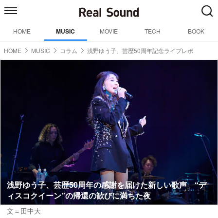
HOME
MUSIC
MOVIE
TECH
BOOK
HOME
MUSIC
コラム
浅野ゆう子、芸歴50周年記念ライブレポ
浅野ゆう子、芸歴50周年の感謝を届けた新しい歌声 “デ
ィスコクイーン”の帰還の歓びに満ちた夜
文＝田中大