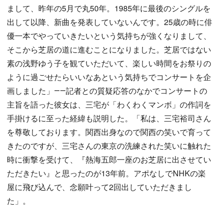
まして、昨年の5月で丸50年。1985年に最後のシングルを
出して以降、新曲を発表していないんです。25歳の時に俳
優一本でやっていきたいという気持ちが強くなりまして、
そこから芝居の道に進むことになりました。芝居ではない
素の浅野ゆう子を観ていただいて、楽しい時間をお祭りの
ように過ごせたらいいなあという気持ちでコンサートを企
画しました」――記者との質疑応答のなかでコンサートの
主旨を語った彼女は、三宅が「わくわくマンボ」の作詞を
手掛けるに至った経緯も説明した。「私は、三宅裕司さん
を尊敬しております。関西出身なので関西の笑いで育って
きたのですが、三宅さんの東京の洗練された笑いに触れた
時に衝撃を受けて、『熱海五郎一座のお芝居に出させてい
ただきたい』と思ったのが13年前。アポなしでNHKの楽
屋に飛び込んで、念願叶って2回出していただきまし
た」。