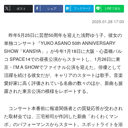
ポスト
シェア
ブックマーク
LINEで送る
2025.01.28 17:00
昨年5月25日に芸歴50周年を迎えた浅野ゆう子。彼女の
単独コンサート『YUKO ASANO 50th ANNIVERSARY
SHOW「KANSYA」』が今年1月18日に大阪・心斎橋パル
コ SPACE14での昼夜公演からスタートし、1月26日に東
京・I’M A SHOWでファイナル公演を迎えた。俳優として
活躍を続ける彼女だが、キャリアのスタートは歌手。音楽
愛好家に高く評価されている名曲の数々のほか、新曲も披
露された東京公演の模様をレポートする。
コンサート本番前に報道関係者との質疑応答が交わされ
た取材会では、三宅裕司が作詞した新曲「わくわくマン
ボ」のパフォーマンスからスタート。スポットライトを浴