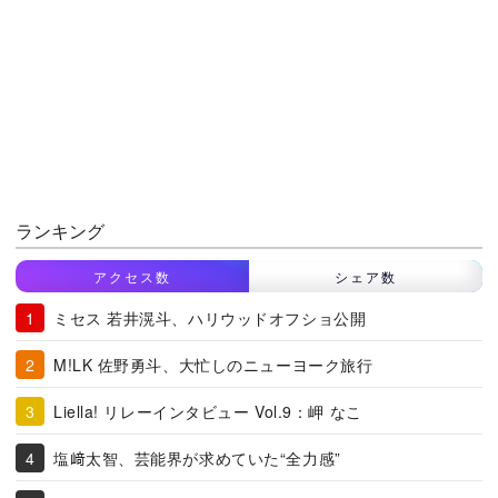
ランキング
アクセス数
シェア数
ミセス 若井滉斗、ハリウッドオフショ公開
M!LK 佐野勇斗、大忙しのニューヨーク旅行
Liella! リレーインタビュー Vol.9：岬 なこ
塩﨑太智、芸能界が求めていた“全力感”