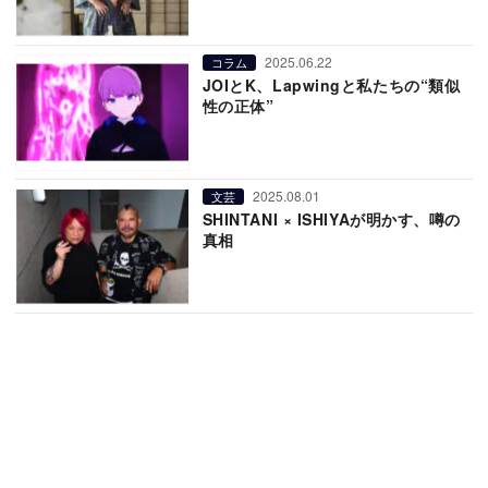
2025.06.22
コラム
JOIとK、Lapwingと私たちの“類似
性の正体”
2025.08.01
文芸
SHINTANI × ISHIYAが明かす、噂の
真相