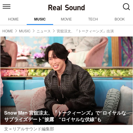
HOME
MUSIC
MOVIE
TECH
BOOK
HOME
MUSIC
ニュース
宮舘涼太、『トークィーンズ』出演
Snow Man 宮舘涼太、『トークィーンズ』で“ロイヤルな
サプライズデート”披露 “ロイヤルな伏線”も
文＝リアルサウンド編集部