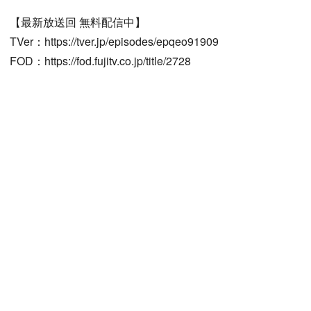
【最新放送回 無料配信中】
TVer：https://tver.jp/episodes/epqeo91909
FOD：https://fod.fujitv.co.jp/title/2728