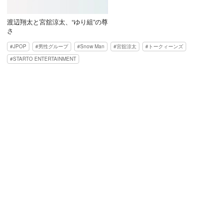
渡辺翔太と宮舘涼太、“ゆり組”の尊
さ
JPOP
男性グループ
Snow Man
宮舘涼太
トークィーンズ
STARTO ENTERTAINMENT