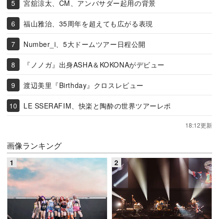
宮舘涼太、CM、アンバサダー起用の背景
福山雅治、35周年を超えても広がる表現
Number_i、5大ドームツアー日程公開
『ノノガ』出身ASHA＆KOKONAがデビュー
渡辺美里『Birthday』クロスレビュー
LE SSERAFIM、快楽と陶酔の世界ツアーレポ
18:12更新
画像ランキング