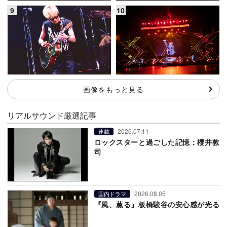
画像をもっと見る
リアルサウンド厳選記事
2026.07.11
連載
ロックスターと過ごした記憶：櫻井敦
司
2026.08.05
国内ドラマ
『風、薫る』板橋駿谷の安心感が光る