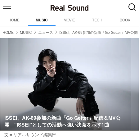
HOME
MUSIC
MOVIE
TECH
BOOK
HOME
MUSIC
ニュース
ISSEI、AK-69参加の新曲「Go Getter」MV公開
ISSEI、AK-69参加の新曲「Go Getter」配信＆MV公
開 “ISSEI”としての活動へ強い決意を示す1曲
文＝リアルサウンド編集部