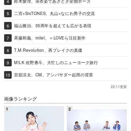
鈴木愛理、浴衣姿であざとさ全開ポーズ
二宮×SixTONES、丸山×なにわ男子の交流
福山雅治、35周年を超えても広がる表現
斉藤和義、milet、＝LOVEら注目新作
T.M.Revolution、再ブレイクの真価
M!LK 佐野勇斗、大忙しのニューヨーク旅行
宮舘涼太、CM、アンバサダー起用の背景
22:11更新
画像ランキング