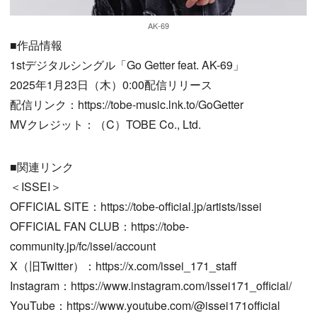
AK-69
■作品情報
1stデジタルシングル「Go Getter feat. AK-69」
2025年1月23日（木）0:00配信リリース
配信リンク：https://tobe-music.lnk.to/GoGetter
MVクレジット：（C）TOBE Co., Ltd.
■関連リンク
＜ISSEI＞
OFFICIAL SITE：https://tobe-official.jp/artists/issei
OFFICIAL FAN CLUB：https://tobe-
community.jp/fc/issei/account
X（旧Twitter）：https://x.com/issei_171_staff
Instagram：https://www.instagram.com/issei171_official/
YouTube：https://www.youtube.com/@issei171official