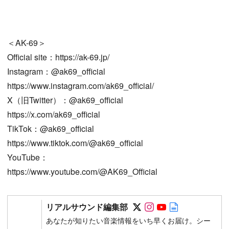
＜AK-69＞
Official site：https://ak-69.jp/
Instagram：@ak69_official
https://www.instagram.com/ak69_official/
X（旧Twitter）：@ak69_official
https://x.com/ak69_official
TikTok：@ak69_official
https://www.tiktok.com/@ak69_official
YouTube：
https://www.youtube.com/@AK69_Official
Follow on SNS
Follow on SNS
Follow on SN
Author web 
リアルサウンド編集部
あなたが知りたい音楽情報をいち早くお届け。シー