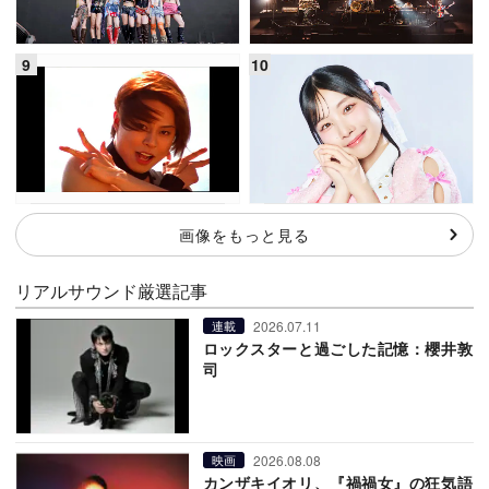
画像をもっと見る
リアルサウンド厳選記事
2026.07.11
連載
ロックスターと過ごした記憶：櫻井敦
司
2026.08.08
映画
カンザキイオリ、『禍禍女』の狂気語