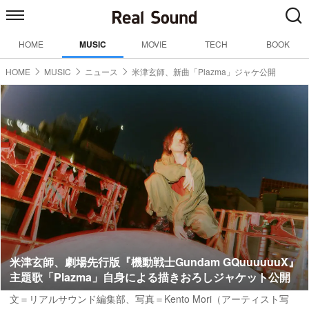
HOME
MUSIC
MOVIE
TECH
BOOK
HOME
MUSIC
ニュース
米津玄師、新曲「Plazma」ジャケ公開
米津玄師、劇場先行版『機動戦士Gundam GQuuuuuuX』
主題歌「Plazma」自身による描きおろしジャケット公開
文＝リアルサウンド編集部、写真＝Kento Mori（アーティスト写