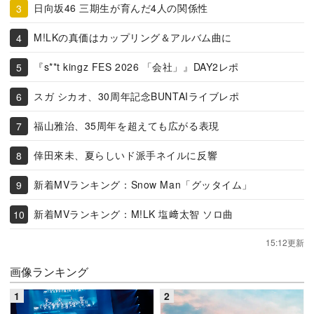
日向坂46 三期生が育んだ4人の関係性
M!LKの真価はカップリング＆アルバム曲に
『s**t kingz FES 2026 「会社」』DAY2レポ
スガ シカオ、30周年記念BUNTAIライブレポ
福山雅治、35周年を超えても広がる表現
倖田來未、夏らしいド派手ネイルに反響
新着MVランキング：Snow Man「グッタイム」
新着MVランキング：M!LK 塩﨑太智 ソロ曲
15:12更新
画像ランキング