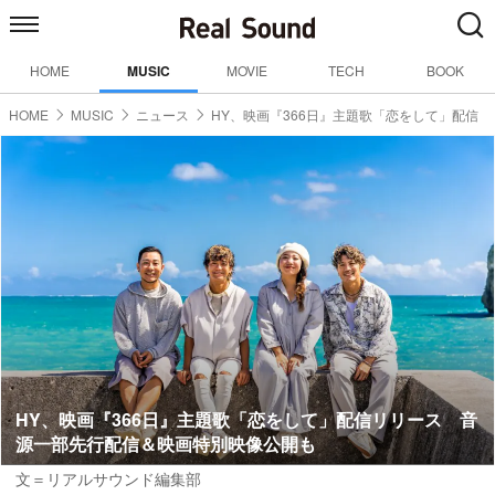
HOME
MUSIC
MOVIE
TECH
BOOK
HOME
MUSIC
ニュース
HY、映画『366日』主題歌「恋をして」配信
HY、映画『366日』主題歌「恋をして」配信リリース 音
源一部先行配信＆映画特別映像公開も
文＝リアルサウンド編集部