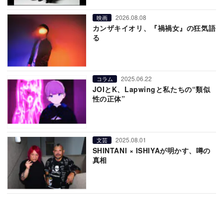
2026.08.08
映画
カンザキイオリ、『禍禍女』の狂気語
る
2025.06.22
コラム
JOIとK、Lapwingと私たちの“類似
性の正体”
2025.08.01
文芸
SHINTANI × ISHIYAが明かす、噂の
真相