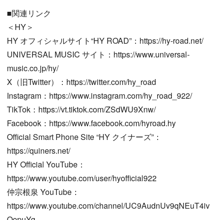
■関連リンク
＜HY＞
HY オフィシャルサイト“HY ROAD”：https://hy-road.net/
UNIVERSAL MUSIC サイト：https://www.universal-
music.co.jp/hy/
X（旧Twitter）：https://twitter.com/hy_road
Instagram：https://www.instagram.com/hy_road_922/
TikTok：https://vt.tiktok.com/ZSdWU9Xnw/
Facebook：https://www.facebook.com/hyroad.hy
Official Smart Phone Site “HY クイナーズ”：
https://quiners.net/
HY Official YouTube：
https://www.youtube.com/user/hyofficial922
仲宗根泉 YouTube：
https://www.youtube.com/channel/UC9AudnUv9qNEuT4iv
OopuYg