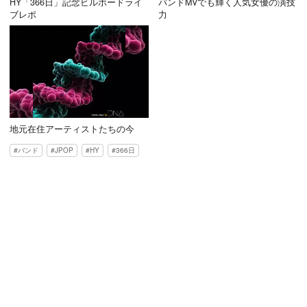
HY「366日」記念ビルボードライ
バンドMVでも輝く人気女優の演技
ブレポ
力
地元在住アーティストたちの今
バンド
JPOP
HY
366日