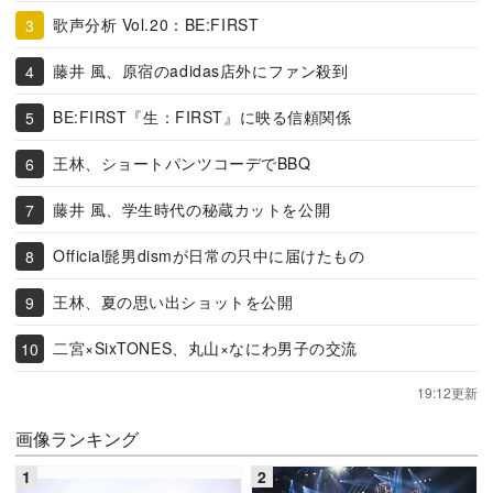
歌声分析 Vol.20：BE:FIRST
藤井 風、原宿のadidas店外にファン殺到
BE:FIRST『生：FIRST』に映る信頼関係
王林、ショートパンツコーデでBBQ
藤井 風、学生時代の秘蔵カットを公開
Official髭男dismが日常の只中に届けたもの
王林、夏の思い出ショットを公開
二宮×SixTONES、丸山×なにわ男子の交流
19:12更新
画像ランキング