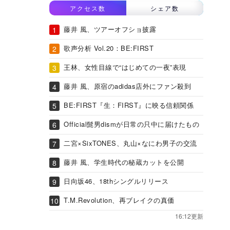
アクセス数
シェア数
藤井 風、ツアーオフショ披露
歌声分析 Vol.20：BE:FIRST
王林、女性目線で“はじめての一夜”表現
藤井 風、原宿のadidas店外にファン殺到
BE:FIRST『生：FIRST』に映る信頼関係
Official髭男dismが日常の只中に届けたもの
二宮×SixTONES、丸山×なにわ男子の交流
藤井 風、学生時代の秘蔵カットを公開
日向坂46、18thシングルリリース
T.M.Revolution、再ブレイクの真価
16:12更新