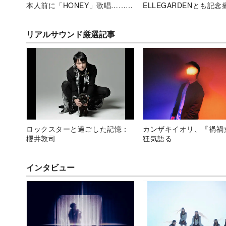
本人前に「HONEY」歌唱……
ELLEGARDENとも記念
『男鹿フェス』オフショット
「青春の2トップ」
続々公開
リアルサウンド厳選記事
ロックスターと過ごした記憶：
カンザキイオリ、『禍禍
櫻井敦司
狂気語る
インタビュー