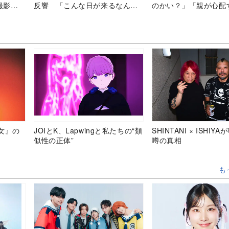
撮影
反響 「こんな日が来るなん
のかい？」「親が心配
て！」「私の青春」
ん」
女』の
JOIとK、Lapwingと私たちの“類
SHINTANI × ISHIY
似性の正体”
噂の真相
も