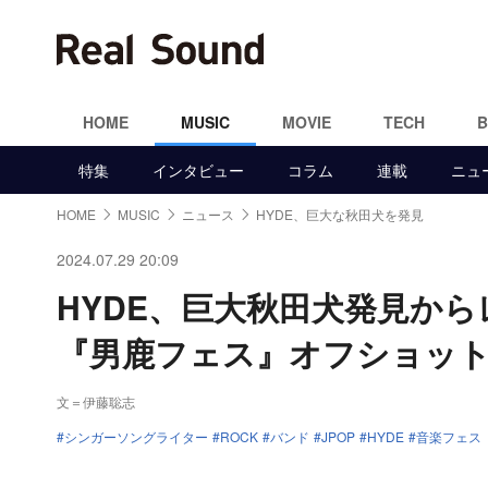
HOME
MUSIC
MOVIE
TECH
特集
インタビュー
コラム
連載
ニュ
HOME
MUSIC
ニュース
HYDE、巨大な秋田犬を発見
2024.07.29 20:09
HYDE、巨大秋田犬発見か
『男鹿フェス』オフショッ
文＝伊藤聡志
シンガーソングライター
ROCK
バンド
JPOP
HYDE
音楽フェス