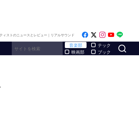
Like on Facebook
Follow on x
Follow on I
Follow o
Follo
ティストのニュースとレビュー｜リアルサウンド
サ
音楽部
テック
映画部
ブック
まで