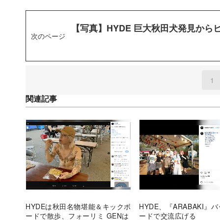
【写真】HYDE 巨大秋田犬発見か
次のページ
1
(
関連記事
HYDEは秋田名物堪能＆キックボ
HYDE、『ARABAKI』
ードで散歩、フォーリミ GENは
ードで交流広げる