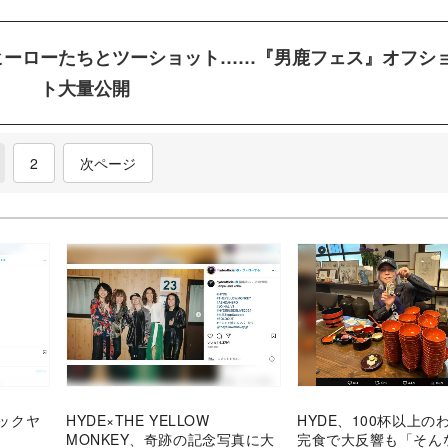
らヒーローたちとツーショット……『男鹿フェス』オフシ
ト大量公開
current)
2
次ページ
バックヤ
HYDE×THE YELLOW
HYDE、100杯以上の
MONKEY、奇跡の記念写真に大
完食で大反響も「そん