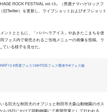
AGE ROCK FESTIVAL vol.13』（男鹿ナマハゲロックフ
旧Twitter）を更新し、ライブショットおよびオフショット
メントとともに、「ババヘラアイス」やあきたこまちを使
、同フェス内で発売されるご当地メニューの画像を投稿。ラ
にしている様子を見せた。
ONRF13
#男鹿フェス13
#HYDEフェス襲来中
#フェス飯
いる巨大な秋田犬のオブジェと秋田市大森山動物園のポス
日から15日にかけて同動物園にて夜間営業として行われる