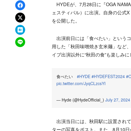
Facebookでシェア
HYDEが、7月28日に『OGA NAMAH
ェスティバル）に出演。自身の公式X（
xでポスト
を公開した。
はてなブックマーク
出演前日には「食べたい」というコ
LINEで送る
用した「秋田味噌焼き玄米麺」など
イブ出演以外に“秋田の食”も楽しみ
食べたい
#HYDE
#HYDEFEST2024
#
pic.twitter.com/JyqCLzcsYI
— Hyde (@HydeOfficial_)
July 27, 2024
出演当日には、秋田駅に設置されて
ターの写真をポスト。また、8月10