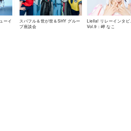
デビューイ
スパフル＆世が世＆SHY グルー
Liella! リレーインタ
プ座談会
Vol.9：岬 なこ