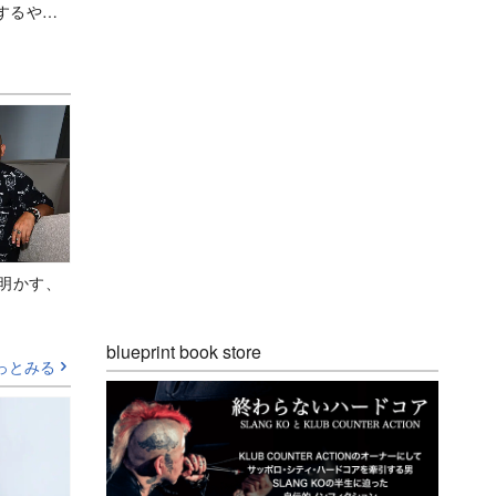
するや
Aが明かす、
blueprint book store
っとみる