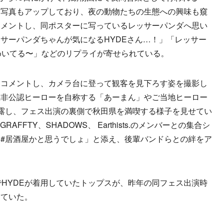
た写真もアップしており、夜の動物たちの生態への興味も窺
コメントし、同ポスターに写っているレッサーパンダへ思い
サーパンダちゃんが気になるHYDEさん…！」「レッサー
きめいてる〜」などのリプライが寄せられている。
コメントし、カメラ台に登って観客を見下ろす姿を撮影し
県非公認ヒーローを自称する「あーまん」やご当地ヒーロー
露し、フェス出演の裏側で秋田県を満喫する様子を見せてい
ENGRAFFTY、SHADOWS、 Earthists.のメンバーとの集合シ
#居酒屋かと思うでしょ」と添え、後輩バンドらとの絆をア
HYDEが着用していたトップスが、昨年の同フェス出演時
っていた。