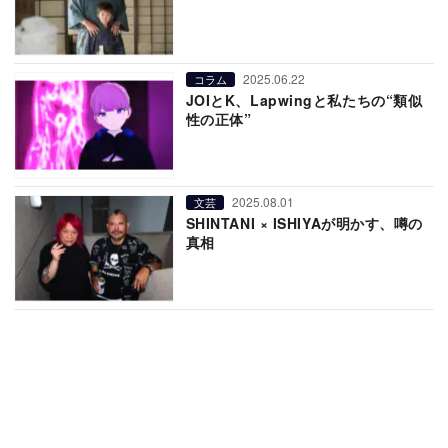
2025.06.22
コラム
JOIとK、Lapwingと私たちの“類似
性の正体”
2025.08.01
文芸
SHINTANI × ISHIYAが明かす、噂の
真相