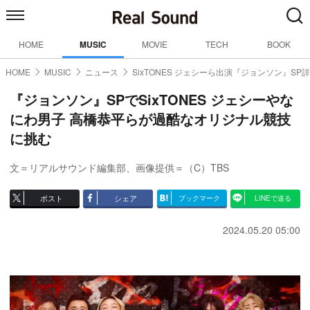
HOME
MUSIC
MOVIE
TECH
BOOK
HOME
MUSIC
ニュース
SixTONES ジェシーら出演『ジョンソン』SP
『ジョンソン』SPでSixTONES ジェシーやな
にわ男子 高橋恭平らが過酷なオリジナル競技
に挑む
文＝リアルサウンド編集部、画像提供＝（C）TBS
ポスト
シェア
ブックマーク
LINEで送る
2024.05.20 05:00