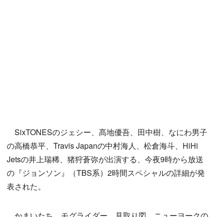
SixTONESのジェシー、髙地優吾、田中樹、なにわ男子
の高橋恭平、Travis Japanの中村海人、松倉海斗、HiHi
Jetsの井上瑞稀、猪狩蒼弥が出演する、今夜9時から放送
の『ジョンソン』（TBS系）2時間スペシャルの詳細が発
表された。
かまいたち、モグライダー、見取り図、ニューヨークの