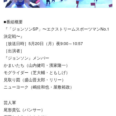
■番組概要
『「ジョンソンSP」〜エクストリームスポーツマンNo.1
決定戦〜』
［放送日時］5月20日（月）夜9:00～10:57
［出演者］
『ジョンソン』メンバー
かまいたち（山内健司・濱家隆一）
モグライダー（芝大輔・ともしげ）
見取り図（盛山晋太郎・リリー）
ニューヨーク（嶋佐和也・屋敷裕政）
芸人軍
尾形貴弘（パンサー）