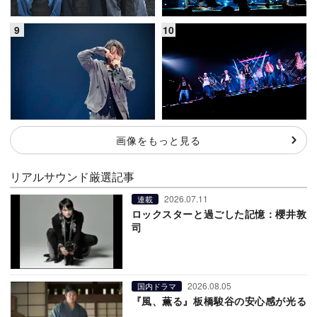
画像をもっと見る
リアルサウンド厳選記事
2026.07.11
連載
ロックスターと過ごした記憶：櫻井敦
司
2026.08.05
国内ドラマ
『風、薫る』板橋駿谷の安心感が光る