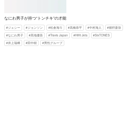
なにわ男子が持つ“トンチキ”の才能
ジェシー
ジョンソン
松倉海斗
高橋恭平
中村海人
猪狩蒼弥
なにわ男子
髙地優吾
Travis Japan
HiHi Jets
SixTONES
井上瑞稀
田中樹
男性グループ