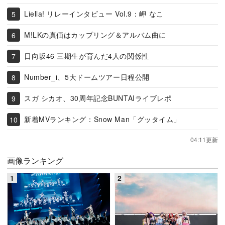
Liella! リレーインタビュー Vol.9：岬 なこ
M!LKの真価はカップリング＆アルバム曲に
日向坂46 三期生が育んだ4人の関係性
Number_i、5大ドームツアー日程公開
スガ シカオ、30周年記念BUNTAIライブレポ
新着MVランキング：Snow Man「グッタイム」
04:11更新
画像ランキング