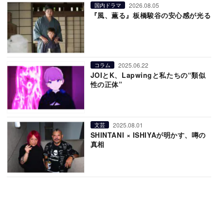
2026.08.05
国内ドラマ
『風、薫る』板橋駿谷の安心感が光る
2025.06.22
コラム
JOIとK、Lapwingと私たちの“類似
性の正体”
2025.08.01
文芸
SHINTANI × ISHIYAが明かす、噂の
真相