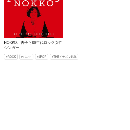
NOKKO、杏子ら80年代ロック女性
シンガー
ROCK
バンド
JPOP
THEイナズマ戦隊