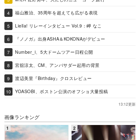
福山雅治、35周年を超えても広がる表現
Liella! リレーインタビュー Vol.9：岬 なこ
『ノノガ』出身ASHA＆KOKONAがデビュー
Number_i、5大ドームツアー日程公開
宮舘涼太、CM、アンバサダー起用の背景
渡辺美里『Birthday』クロスレビュー
YOASOBI、ボストン公演のオフショ大量投稿
13:12更新
画像ランキング