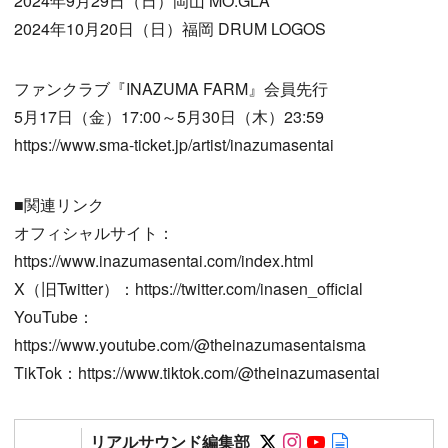
2024年9月29日（日）岡山 MO:GLA
2024年10月20日（日）福岡 DRUM LOGOS
ファンクラブ『INAZUMA FARM』会員先行
5月17日（金）17:00～5月30日（木）23:59
https://www.sma-ticket.jp/artist/inazumasentai
■関連リンク
オフィシャルサイト：
https://www.inazumasentai.com/index.html
X（旧Twitter）：https://twitter.com/inasen_official
YouTube：
https://www.youtube.com/@theinazumasentaisma
TikTok：https://www.tiktok.com/@theinazumasentai
Follow on SNS
Follow on SNS
Follow on SN
Author web 
リアルサウンド編集部