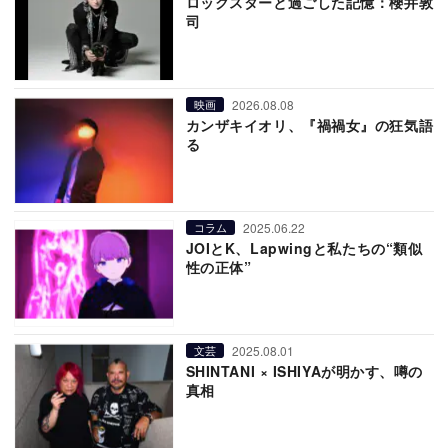
ロックスターと過ごした記憶：櫻井敦
司
2026.08.08
映画
カンザキイオリ、『禍禍女』の狂気語
る
2025.06.22
コラム
JOIとK、Lapwingと私たちの“類似
性の正体”
2025.08.01
文芸
SHINTANI × ISHIYAが明かす、噂の
真相