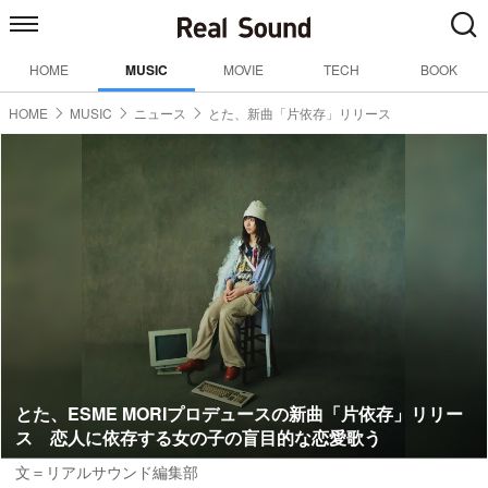
HOME
MUSIC
MOVIE
TECH
BOOK
HOME
MUSIC
ニュース
とた、新曲「片依存」リリース
とた、ESME MORIプロデュースの新曲「片依存」リリー
ス 恋人に依存する女の子の盲目的な恋愛歌う
文＝リアルサウンド編集部