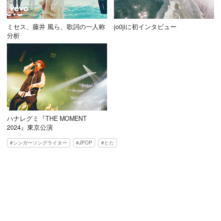
ミセス、藤井 風ら、歌詞の一人称
jo0jiに初インタビュー
分析
ハナレグミ『THE MOMENT
2024』東京公演
シンガーソングライター
JPOP
とた