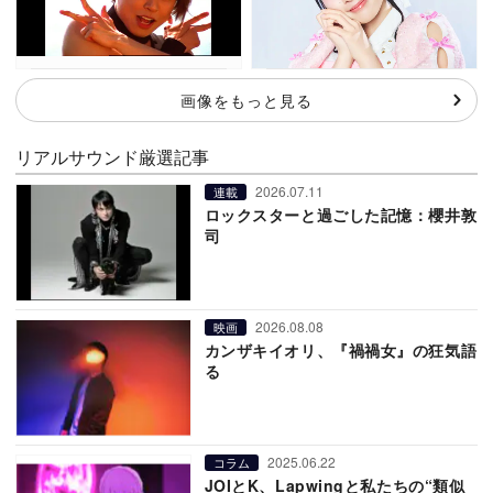
画像をもっと見る
リアルサウンド厳選記事
2026.07.11
連載
ロックスターと過ごした記憶：櫻井敦
司
2026.08.08
映画
カンザキイオリ、『禍禍女』の狂気語
る
2025.06.22
コラム
JOIとK、Lapwingと私たちの“類似