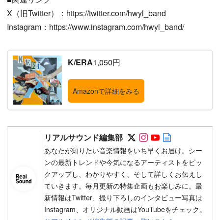
X（旧Twitter）：https://twitter.com/hwyl_band
Instagram：https://www.instagram.com/hwyl_band/
K/ERA
1,050円
Amazonで詳細をみる
Follow on SNS
Follow on SNS
Follow on SN
Author web 
リアルサウンド編集部
あなたが知りたい音楽情報をいち早くお届け。シー
ンの最新トレンドや今気になるアーティストをピッ
クアップし、わかりやすく、そして詳しくお伝えし
ていきます。毎月更新の特集企画もお楽しみに。最
新情報はTwitter、撮り下ろしのインタビュー写真は
Instagram、オリジナル動画はYouTubeをチェック。