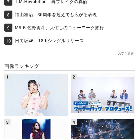
T.M.Revolution、再ブレイクの真価
福山雅治、35周年を超えても広がる表現
M!LK 佐野勇斗、大忙しのニューヨーク旅行
日向坂46、18thシングルリリース
07:11更新
画像ランキング