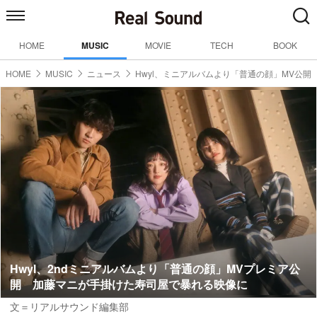
HOME
MUSIC
MOVIE
TECH
BOOK
HOME
MUSIC
ニュース
Hwyl、ミニアルバムより「普通の顔」MV公開
Hwyl、2ndミニアルバムより「普通の顔」MVプレミア公
開 加藤マニが手掛けた寿司屋で暴れる映像に
文＝リアルサウンド編集部