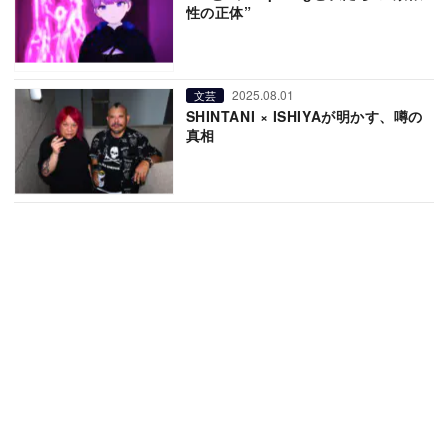
性の正体”
2025.08.01
文芸
SHINTANI × ISHIYAが明かす、噂の
真相