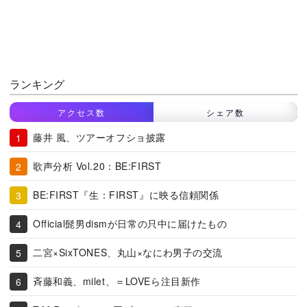
ランキング
アクセス数
シェア数
藤井 風、ツアーオフショ披露
歌声分析 Vol.20：BE:FIRST
BE:FIRST『生：FIRST』に映る信頼関係
Official髭男dismが日常の只中に届けたもの
二宮×SixTONES、丸山×なにわ男子の交流
斉藤和義、milet、＝LOVEら注目新作