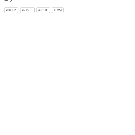
ーン
ROCK
バンド
JPOP
Hwyl