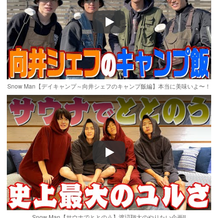
Play
Snow Man【デイキャンプ～向井シェフのキャンプ飯編】本当に美味いよ〜！
Play
Snow Man【サウナでととのう】渡辺翔太のやりたい企画‼️