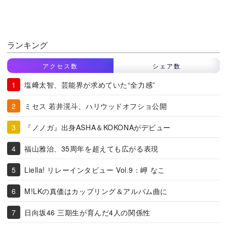
ランキング
アクセス数
シェア数
塩﨑太智、芸能界が求めていた“全力感”
ミセス 若井滉斗、ハリウッドオフショ公開
『ノノガ』出身ASHA＆KOKONAがデビュー
福山雅治、35周年を超えても広がる表現
Liella! リレーインタビュー Vol.9：岬 なこ
M!LKの真価はカップリング＆アルバム曲に
日向坂46 三期生が育んだ4人の関係性