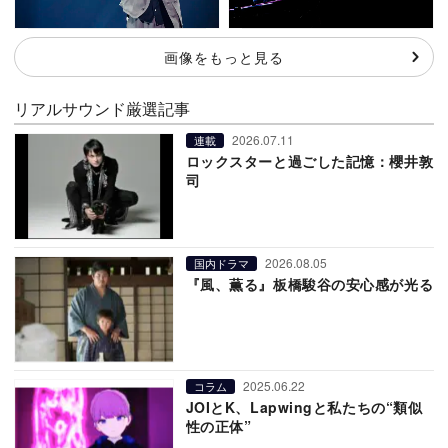
画像をもっと見る
リアルサウンド厳選記事
2026.07.11
連載
ロックスターと過ごした記憶：櫻井敦
司
2026.08.05
国内ドラマ
『風、薫る』板橋駿谷の安心感が光る
2025.06.22
コラム
JOIとK、Lapwingと私たちの“類似
性の正体”