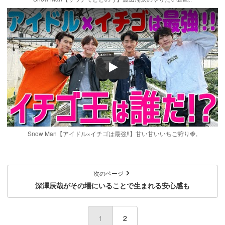
Play
Snow Man【アイドル×イチゴは最強‼️】甘い甘いいちご狩り🍓,
次のページ
深澤辰哉がその場にいることで生まれる安心感も
1
(current)
2