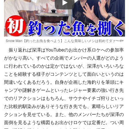
Play
Snow Man【釣ったお魚を食べよう】こんな美味しいメシは初めてダァ〜🐟
振り返れば深澤はYouTubeのお出かけ系ロケへの参加率
がかなり高い。すべての企画でメンバーの人選がどのよう
に行われているのかは定かではないが、深澤がいろいろな
ことを経験する様子がコンテンツとして面白いというのは
間違いなくあるだろう。自身が企画した海釣りを筆頭にキ
ャンプや謎解きゲームといったレジャー要素の強い行き先
でのリアクションはもちろん、サウナやイチゴ狩りといっ
た比較的馴染みがありそうな行き先でも、素晴らしいリア
クションを見せている。また、他のメンバーたちが深澤の
面倒を見るような構図もお出かけロケでは定番だ。つい周