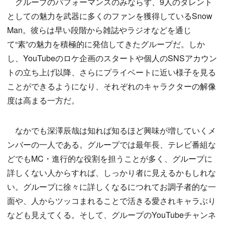
グループのパフォーマンスのみならず、9人のタレント
としての魅力を武器に多くのファンを獲得しているSnow
Man。彼らは早い段階から雑誌やラジオなどを通じ
て“素”の魅力を積極的に発信してきたグループだ。しか
し、YouTubeのロケ企画のスタートや個人のSNSアカウン
トの立ち上げ以降、さらにプライベートに近い様子を見る
ことができるようになり、それぞれのキャラクターの解像
度は高まる一方だ。
なかでも深澤辰哉は知れば知るほど興味が増していくメ
ンバーの一人である。グループでは最年長、テレビ番組な
どでもMC・進行的な役割を担うことが多く、グループに
詳しくない人からすれば、しっかり者に見えるかもしれな
い。グループに徐々に詳しくなるにつれてお調子者的な一
面や、人からツッコまれることで活きる愛されキャラぶり
なども見えてくる。そして、グループのYouTubeチャンネ