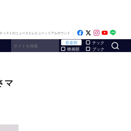
Like on Facebook
Follow on x
Follow on I
Follow o
Follo
ティストのニュースとレビュー｜リアルサウンド
サ
音楽部
テック
映画部
ブック
さマ