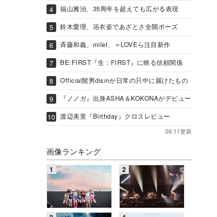
福山雅治、35周年を超えても広がる表現
鈴木愛理、浴衣姿であざとさ全開ポーズ
斉藤和義、milet、＝LOVEら注目新作
BE:FIRST『生：FIRST』に映る信頼関係
Official髭男dismが日常の只中に届けたもの
『ノノガ』出身ASHA＆KOKONAがデビュー
渡辺美里『Birthday』クロスレビュー
06:11更新
画像ランキング