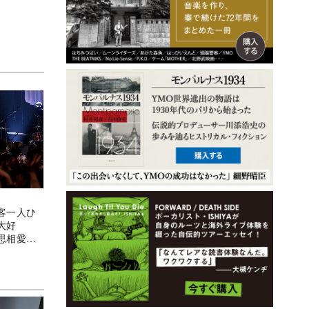
客一人ひ
大好
思相愛な