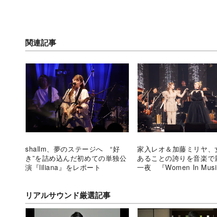
関連記事
shallm、夢のステージへ “好
家入レオ＆加藤ミリヤ、
き”を詰め込んだ初めての単独公
あることの誇りを音楽で
演『liliana』をレポート
一夜 『Women In Musi
vol.2』を振り返る
リアルサウンド厳選記事