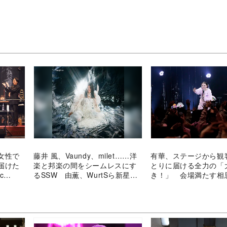
女性で
藤井 風、Vaundy、milet……洋
有華、ステージから観
届けた
楽と邦楽の間をシームレスにす
とりに届ける全力の「
c
るSSW 由薫、WurtSら新星続
き！」 会場満たす相
く？
空気