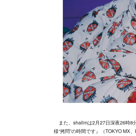
また、shallmは2月27日深夜26時
様“拷問”の時間です』（TOKYO M