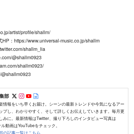
jp/artist/profile/shallm/
s://www.universal-music.co.jp/shallm
witter.com/shallm_lia
e.com/@shallm0923
ram.com/shallm0923/
om/@shallm0923
Follow on SNS
Follow on SNS
Follow on SNS
Author web site
集部
楽情報をいち早くお届け。シーンの最新トレンドや今気になるアー
ップし、わかりやすく、そして詳しくお伝えしていきます。毎月更
みに。最新情報はTwitter、撮り下ろしのインタビュー写真は
ジナル動画はYouTubeをチェック。
部の記事一覧はこちら