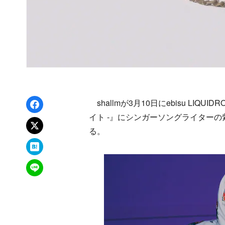
Facebookでシェア
shallmが3月10日にebisu LIQUID
イト -』にシンガーソングライター
xでポスト
る。
はてなブックマーク
LINEで送る