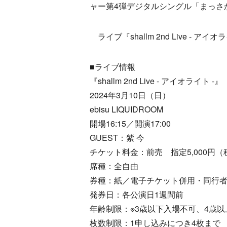
ャー第4弾デジタルシングル「まっさ
ライブ『shallm 2nd Live - 
■ライブ情報
『shallm 2nd Live - アイオライト -』
2024年3月10日（日）
ebisu LIQUIDROOM
開場16:15／開演17:00
GUEST：紫 今
チケット料金：前売 指定5,000円
席種：全
券種：紙／電子チケット併用・同行
発券日：各公演日1週間前
年齢制限：※3歳以下入場不可、4歳
枚数制限：1申し込みにつき4枚まで