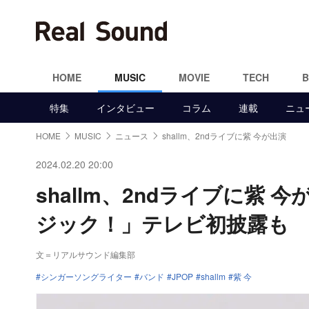
HOME
MUSIC
MOVIE
TECH
特集
インタビュー
コラム
連載
ニュ
HOME
MUSIC
ニュース
shallm、2ndライブに紫 今が出演
2024.02.20 20:00
shallm、2ndライブに紫
ジック！」テレビ初披露も
文＝リアルサウンド編集部
シンガーソングライター
バンド
JPOP
shallm
紫 今