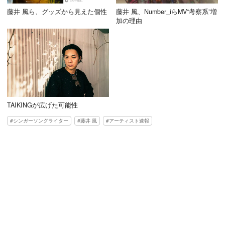
藤井 風ら、グッズから見えた個性
藤井 風、Number_iらMV“考察系”増
加の理由
TAIKINGが広げた可能性
シンガーソングライター
藤井 風
アーティスト速報