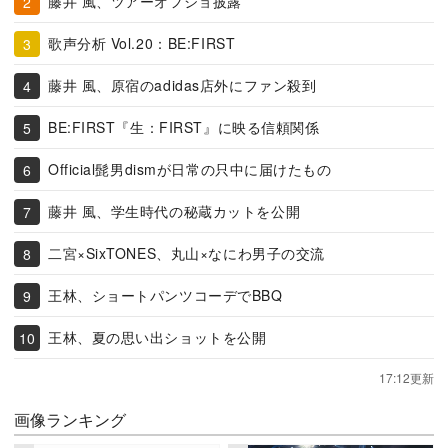
藤井 風、ツアーオフショ披露
歌声分析 Vol.20：BE:FIRST
藤井 風、原宿のadidas店外にファン殺到
BE:FIRST『生：FIRST』に映る信頼関係
Official髭男dismが日常の只中に届けたもの
藤井 風、学生時代の秘蔵カットを公開
二宮×SixTONES、丸山×なにわ男子の交流
王林、ショートパンツコーデでBBQ
王林、夏の思い出ショットを公開
17:12更新
画像ランキング