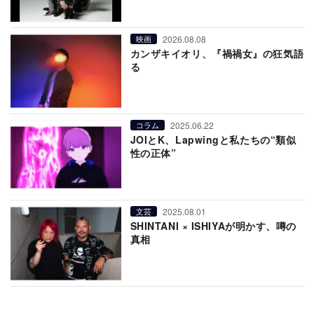
2026.08.08
映画
カンザキイオリ、『禍禍女』の狂気語
る
2025.06.22
コラム
JOIとK、Lapwingと私たちの“類似
性の正体”
2025.08.01
文芸
SHINTANI × ISHIYAが明かす、噂の
真相