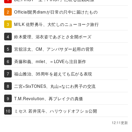
Official髭男dismが日常の只中に届けたもの
M!LK 佐野勇斗、大忙しのニューヨーク旅行
鈴木愛理、浴衣姿であざとさ全開ポーズ
宮舘涼太、CM、アンバサダー起用の背景
斉藤和義、milet、＝LOVEら注目新作
福山雅治、35周年を超えても広がる表現
二宮×SixTONES、丸山×なにわ男子の交流
T.M.Revolution、再ブレイクの真価
ミセス 若井滉斗、ハリウッドオフショ公開
12:11更新