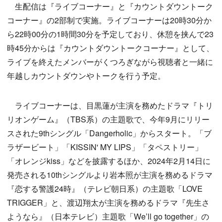
生配信は『ライブコーナー』と『カウントダウントーク
コーナー』の2部制で実施。ライブコーナーは20時30分か
ら22時00分の1時間30分を予定しており、休憩を挟んで23
時45分からは『カウントダウントークコーナー』として、
ライブを終えたメンバーがくつろぎながら視聴者と一緒に
年越しカウントダウンやトークを行う予定。
ライブコーナーは、目黒蓮が主演を務めたドラマ『トリ
リオンゲーム』（TBS系）の主題歌で、今年9月にリリー
スされた9thシングル「Dangerholic」からスタート。「ブ
ラザービート」「KISSIN' MY LIPS」「タペストリー」
「オレンジkiss」などを披露するほか、2024年2月14日に
発売される10thシングルより岩本照が主演を務めるドラマ
『恋する警護24時』（テレビ朝日系）の主題歌「LOVE
TRIGGER」と、渡辺翔太が主演を務めるドラマ『先生さ
ようなら』（日本テレビ）主題歌「We’ll go together」の