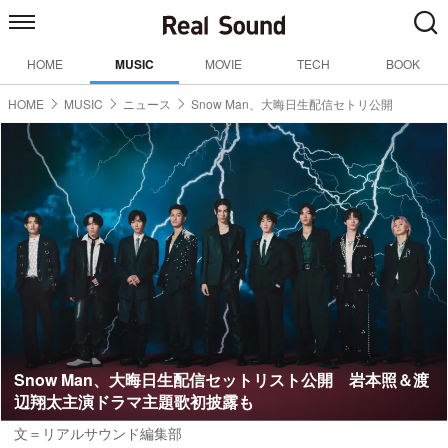
HOME
MUSIC
MOVIE
TECH
BOOK
HOME
MUSIC
ニュース
Snow Man、大晦日生配信セトリ公開
Snow Man、大晦日生配信セットリスト公開 岩本照＆渡
辺翔太主演ドラマ主題歌初披露も
文＝リアルサウンド編集部