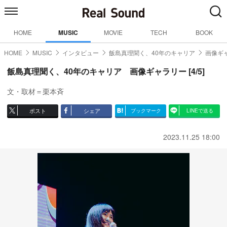
HOME
MUSIC
MOVIE
TECH
BOOK
HOME
MUSIC
インタビュー
飯島真理聞く、40年のキャリア
画像ギャ
飯島真理聞く、40年のキャリア 画像ギャラリー [4/5]
文・取材＝栗本斉
ポスト
シェア
ブックマーク
LINEで送る
2023.11.25 18:00