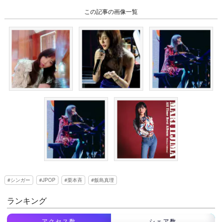
この記事の画像一覧
シンガー
JPOP
栗本斉
飯島真理
ランキング
アクセス数
シェア数