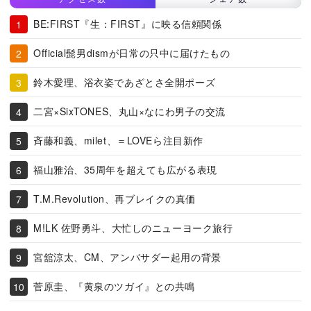
BE:FIRST『生：FIRST』に映る信頼関係
Official髭男dismが日常の只中に届けたもの
鈴木愛理、浴衣姿であざとさ全開ポーズ
二宮×SixTONES、丸山×なにわ男子の交流
斉藤和義、milet、＝LOVEら注目新作
福山雅治、35周年を超えても広がる表現
T.M.Revolution、再ブレイクの真価
M!LK 佐野勇斗、大忙しのニューヨーク旅行
宮舘涼太、CM、アンバサダー起用の背景
菅原圭、『黄泉のツガイ』との共鳴