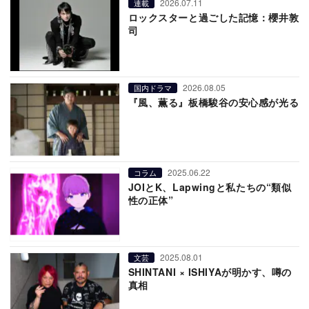
2026.07.11
連載
ロックスターと過ごした記憶：櫻井敦
司
2026.08.05
国内ドラマ
『風、薫る』板橋駿谷の安心感が光る
2025.06.22
コラム
JOIとK、Lapwingと私たちの“類似
性の正体”
2025.08.01
文芸
SHINTANI × ISHIYAが明かす、噂の
真相