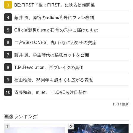
BE:FIRST『生：FIRST』に映る信頼関係
藤井 風、原宿のadidas店外にファン殺到
Official髭男dismが日常の只中に届けたもの
二宮×SixTONES、丸山×なにわ男子の交流
藤井 風、学生時代の秘蔵カットを公開
T.M.Revolution、再ブレイクの真価
福山雅治、35周年を超えても広がる表現
斉藤和義、milet、＝LOVEら注目新作
10:11更新
画像ランキング