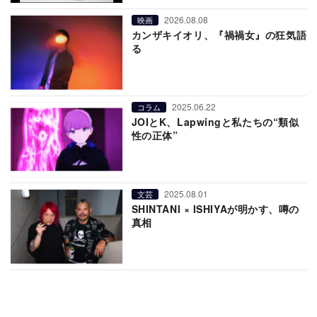
2026.08.08
映画
カンザキイオリ、『禍禍女』の狂気語
る
2025.06.22
コラム
JOIとK、Lapwingと私たちの“類似
性の正体”
2025.08.01
文芸
SHINTANI × ISHIYAが明かす、噂の
真相