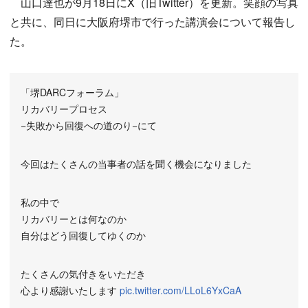
山口達也が9月18日にX（旧Twitter）を更新。笑顔の写真
と共に、同日に大阪府堺市で行った講演会について報告し
た。
「堺DARCフォーラム」
リカバリープロセス
−失敗から回復への道のり−にて
今回はたくさんの当事者の話を聞く機会になりました
私の中で
リカバリーとは何なのか
自分はどう回復してゆくのか
たくさんの気付きをいただき
心より感謝いたします
pic.twitter.com/LLoL6YxCaA