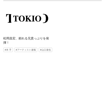
松岡昌宏、頼れる兄貴っぷりを発
揮！
本 手
アーティスト速報
山口達也