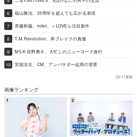
二宮×SixTONES、丸山×なにわ男子の交流
福山雅治、35周年を超えても広がる表現
斉藤和義、milet、＝LOVEら注目新作
T.M.Revolution、再ブレイクの真価
M!LK 佐野勇斗、大忙しのニューヨーク旅行
宮舘涼太、CM、アンバサダー起用の背景
22:11更新
画像ランキング