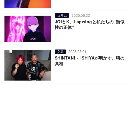
2025.06.22
コラム
JOIとK、Lapwingと私たちの“類似
性の正体”
2025.08.01
文芸
SHINTANI × ISHIYAが明かす、噂の
真相