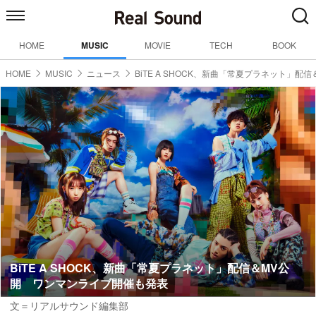
HOME
MUSIC
MOVIE
TECH
BOOK
HOME
MUSIC
ニュース
BiTE A SHOCK、新曲「常夏プラネット」配信
BiTE A SHOCK、新曲「常夏プラネット」配信＆MV公
開 ワンマンライブ開催も発表
文＝リアルサウンド編集部