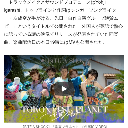
トラックメイクとサウンドプロデュースはYohji
Igarashi、トップラインと作詞はシンガーソングライタ
ー・友成空が手がける。先日「自作自演グループ絶賛ムー
ビー」というタイトルで公開された、外国人が英語で熱心
に語っている謎の映像でリリースが発表されていた同楽
曲。楽曲配信日の本日19時にはMVも公開された。
Play
【BiTE A SHOCK】「常夏プラネット」(MUSiC ViDEO)