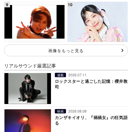
画像をもっと見る
リアルサウンド厳選記事
2026.07.11
連載
ロックスターと過ごした記憶：櫻井敦
司
2026.08.08
映画
カンザキイオリ、『禍禍女』の狂気語
る