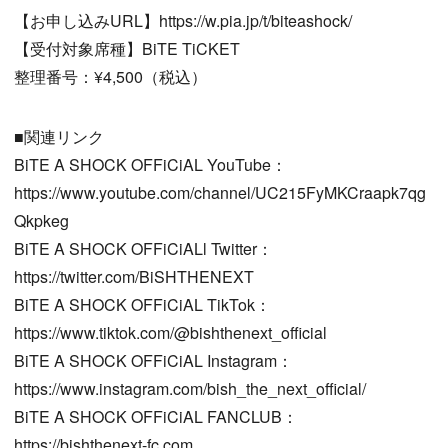
【お申し込みURL】https://w.pia.jp/t/biteashock/
【受付対象席種】BiTE TiCKET
整理番号：¥4,500（税込）
■関連リンク
BiTE A SHOCK OFFiCiAL YouTube：
https://www.youtube.com/channel/UC215FyMKCraapk7qg
Qkpkeg
BiTE A SHOCK OFFiCiALl Twitter：
https://twitter.com/BiSHTHENEXT
BiTE A SHOCK OFFiCiAL TikTok：
https://www.tiktok.com/@bishthenext_official
BiTE A SHOCK OFFiCiAL Instagram：
https://www.instagram.com/bish_the_next_official/
BiTE A SHOCK OFFiCiAL FANCLUB：
https://bishthenext-fc.com