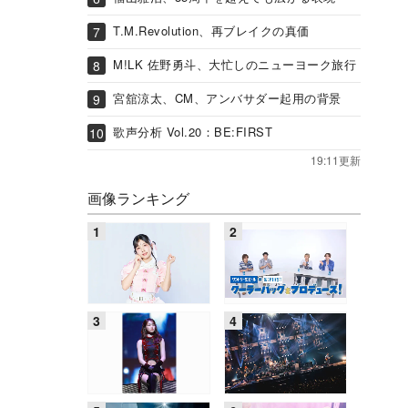
T.M.Revolution、再ブレイクの真価
M!LK 佐野勇斗、大忙しのニューヨーク旅行
宮舘涼太、CM、アンバサダー起用の背景
歌声分析 Vol.20：BE:FIRST
19:11更新
画像ランキング