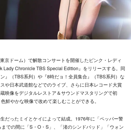
現・東京ドーム）で解散コンサートを開催したピンク・レディ
dy Chronicle TBS Special Edition』をリリースする。同
ン』（TBS系列）や『8時だョ！全員集合』（TBS系列）な
ンスや日本武道館などでのライブ、さらに日本レコード大賞
秘蔵映像をデジタルレストア＆サウンドマスタリングで初
を、色鮮やかな映像で改めて楽しむことができる。
だったミイとケイによって結成。1976年に「ペッパー警
するまでの間に「S・O・S」、「渚のシンドバッド」「ウォン