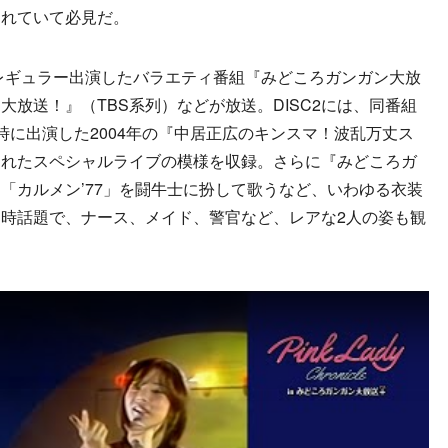
されていて必見だ。
レギュラー出演したバラエティ番組『みどころガンガン大放
大放送！』（TBS系列）などが放送。DISC2には、同番組
時に出演した2004年の『中居正広のキンスマ！波乱万丈ス
されたスペシャルライブの模様を収録。さらに『みどころガ
は「カルメン’77」を闘牛士に扮して歌うなど、いわゆる衣装
時話題で、ナース、メイド、警官など、レアな2人の姿も観