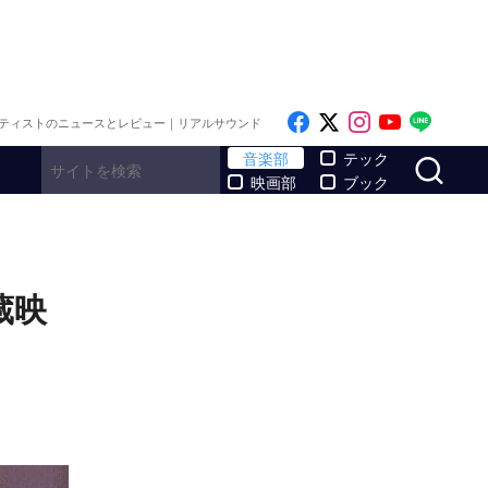
Like on Facebook
Follow on x
Follow on I
Follow o
Follo
ティストのニュースとレビュー｜リアルサウンド
サ
音楽部
テック
映画部
ブック
蔵映