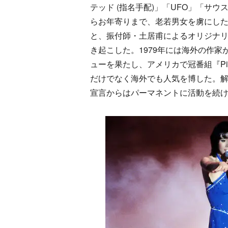
テッド (指名手配)」「UFO」「サ
らお年寄りまで、老若男女を虜にし
と、振付師・土居甫によるオリジナ
き起こした。1979年には海外の作家が楽
ューを果たし、アメリカで冠番組『Pink 
だけでなく海外でも人気を博した。解
宣言からはパーマネントに活動を続