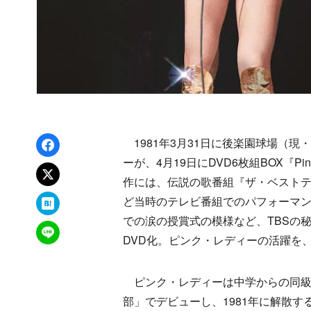
Facebookでシェア
1981年3月31日に後楽園球場（
ーが、4月19日にDVD6枚組BOX『Pink La
xでポスト
作には、伝説の歌番組『ザ・ベストテ
はてなブックマーク
ど当時のテレビ番組でのパフォーマ
での涙の授賞式の模様など、TBSの
LINEで送る
DVD化。ピンク・レディーの活躍
ピンク・レディーは中学からの同級生
部」でデビューし、1981年に解散