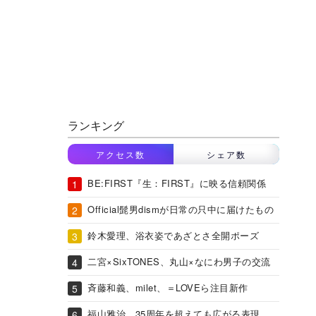
ランキング
アクセス数
シェア数
BE:FIRST『生：FIRST』に映る信頼関係
Official髭男dismが日常の只中に届けたもの
鈴木愛理、浴衣姿であざとさ全開ポーズ
二宮×SixTONES、丸山×なにわ男子の交流
斉藤和義、milet、＝LOVEら注目新作
福山雅治、35周年を超えても広がる表現