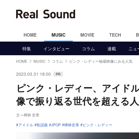
HOME
MUSIC
MOVIE
TECH
特集
インタビュー
コラム
連載
ニュ
HOME
MUSIC
コラム
ピンク・レディー秘蔵映像にみる人気
2023.03.31 18:00
PR
ピンク・レディー、アイド
像で振り返る世代を超える人
文＝榑林 史章
アイドル
歌謡曲
JPOP
榑林史章
ピンク・レディー