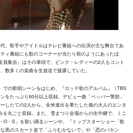
代、歌手やアイドルはテレビ番組への出演が主な舞台であ
エティ番組にも歌のコーナーが当たり前のようにあったほ
全員集合』はその筆頭で、ピンク・レディーの2人もコント
ら、数多くの楽曲を生放送で披露していた。
合』での歌唱シーンをはじめ、『ロッテ歌のアルバム』（TBS
ンをたっぷり60分以上収録。デビュー曲「ペッパー警部」
ーしたての2人から、全米進出を果たした後の大人のエンタ
みを丸ごと収録。また、雪まつり会場からの生中継で、ミニ
・O・S」を歌い踊るシーンや、『トップスターショー「歌
クな黒のスカート姿で「ふりむかないで」や「恋のバカン