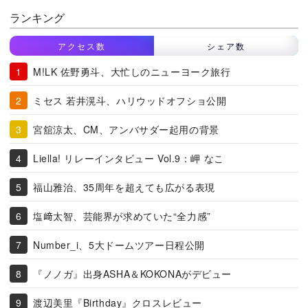
ランキング
アクセス数
シェア数
M!LK 佐野勇斗、大忙しのニューヨーク旅行
ミセス 若井滉斗、ハリウッドオフショ公開
宮舘涼太、CM、アンバサダー起用の背景
Liella! リレーインタビュー Vol.9：岬 なこ
福山雅治、35周年を超えても広がる表現
塩﨑太智、芸能界が求めていた“全力感”
Number_i、5大ドームツアー日程公開
『ノノガ』出身ASHA＆KOKONAがデビュー
渡辺美里『Birthday』クロスレビュー