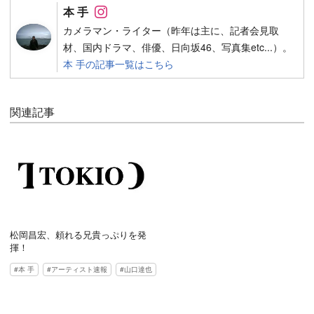
Follow on SNS
本 手
カメラマン・ライター（昨年は主に、記者会見取
材、国内ドラマ、俳優、日向坂46、写真集etc...）。
本 手の記事一覧はこちら
関連記事
松岡昌宏、頼れる兄貴っぷりを発
揮！
本 手
アーティスト速報
山口達也