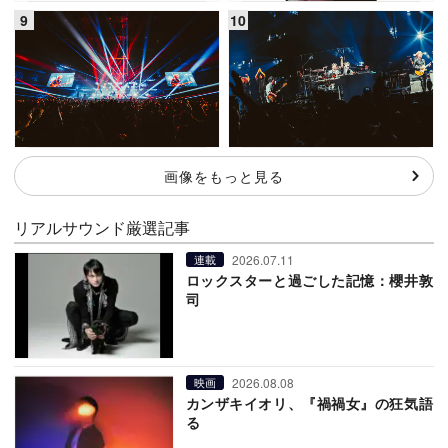
画像をもっと見る
リアルサウンド厳選記事
2026.07.11
連載
ロックスターと過ごした記憶：櫻井敦
司
2026.08.08
映画
カンザキイオリ、『禍禍女』の狂気語
る