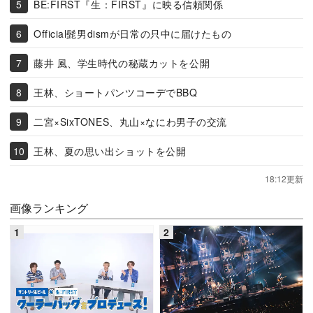
BE:FIRST『生：FIRST』に映る信頼関係
Official髭男dismが日常の只中に届けたもの
藤井 風、学生時代の秘蔵カットを公開
王林、ショートパンツコーデでBBQ
二宮×SixTONES、丸山×なにわ男子の交流
王林、夏の思い出ショットを公開
18:12更新
画像ランキング