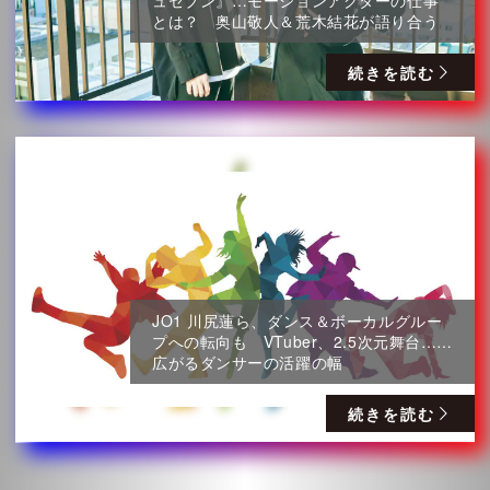
とは？ 奥山敬人＆荒木結花が語り合う
続きを読む
JO1 川尻蓮ら、ダンス＆ボーカルグルー
プへの転向も VTuber、2.5次元舞台……
広がるダンサーの活躍の幅
続きを読む