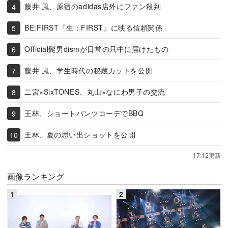
藤井 風、原宿のadidas店外にファン殺到
BE:FIRST『生：FIRST』に映る信頼関係
Official髭男dismが日常の只中に届けたもの
藤井 風、学生時代の秘蔵カットを公開
二宮×SixTONES、丸山×なにわ男子の交流
王林、ショートパンツコーデでBBQ
王林、夏の思い出ショットを公開
17:12更新
画像ランキング