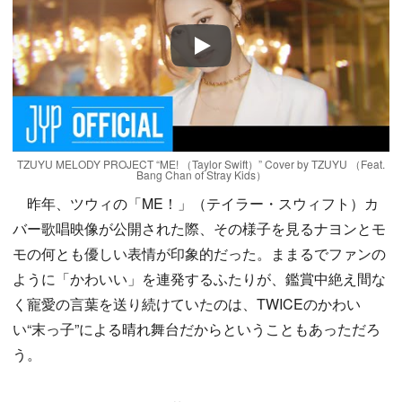
Play
TZUYU MELODY PROJECT “ME! （Taylor Swift）” Cover by TZUYU （Feat.
Bang Chan of Stray Kids）
昨年、ツウィの「ME！」（テイラー・スウィフト）カ
バー歌唱映像が公開された際、その様子を見るナヨンとモ
モの何とも優しい表情が印象的だった。ままるでファンの
ように「かわいい」を連発するふたりが、鑑賞中絶え間な
く寵愛の言葉を送り続けていたのは、TWICEのかわい
い“末っ子”による晴れ舞台だからということもあっただろ
う。