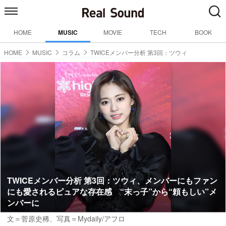
HOME
MUSIC
MOVIE
TECH
BOOK
HOME
MUSIC
コラム
TWICEメンバー分析 第3回：ツウィ
TWICEメンバー分析 第3回：ツウィ、メンバーにもファン
にも愛されるピュアな存在感 “末っ子”から“頼もしい”メ
ンバーに
文＝菅原史稀
、写真＝Mydaily/アフロ