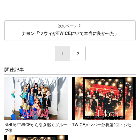
次のページ
ナヨン「ツウィがTWICEにいて本当に良かった」
1
(current)
2
関連記事
NiziUがTWICEから引き継ぐグルー
TWICEメンバー分析第2回：ジヒ
プ像
ョ