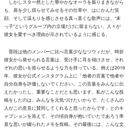
しかしスター然とした華やかなオーラを振りまきながら
も、肩を少し揺らせてみせるその仕草や、はにかんだ笑
顔、そして温もりを感じさせる真っ直ぐな歌声には、“末
っ子”というグループ内の立場だけに留まらない、人々が
彼女を愛すべき理由が示されているように感じる。
普段は他のメンバーに比べ言葉少ななツウィだが、時折
彼女から発せられる言葉は、受け手に耳を傾けさせ、それ
ぞれの思いを巡らせるような力を持っている。例えば2019
年、彼女が公式インスタグラム上に「他者の言葉で他者や
自分自身を評価しないでください。この言葉をみんなに伝
えたかったし、重要なことだとも思います。私がこんな投
稿をしたのは、みんなを元気づけたいからで、たくさんの
人がこの意見に賛同してくれると思ったからです」とのキ
ャプションを添えて、その頃自身が抱いていたであろう率
直な思いが綴られたメモを投稿。その最後には、こんな文