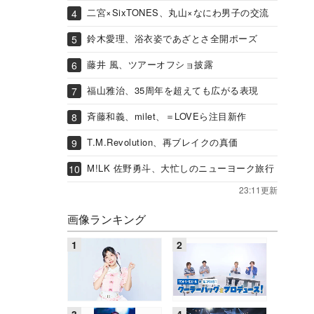
二宮×SixTONES、丸山×なにわ男子の交流
鈴木愛理、浴衣姿であざとさ全開ポーズ
藤井 風、ツアーオフショ披露
福山雅治、35周年を超えても広がる表現
斉藤和義、milet、＝LOVEら注目新作
T.M.Revolution、再ブレイクの真価
M!LK 佐野勇斗、大忙しのニューヨーク旅行
23:11更新
画像ランキング