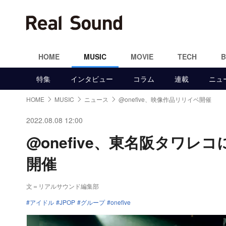
HOME
MUSIC
MOVIE
TECH
特集
インタビュー
コラム
連載
ニュ
HOME
MUSIC
ニュース
@onefive、映像作品リリイベ開催
2022.08.08 12:00
@onefive、東名阪タワ
開催
文＝リアルサウンド編集部
アイドル
JPOP
グループ
onefive