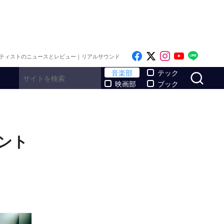
Like on Facebook
Follow on x
Follow on I
Follow o
Follo
ティストのニュースとレビュー｜リアルサウンド
サ
音楽部
テック
映画部
ブック
ベント