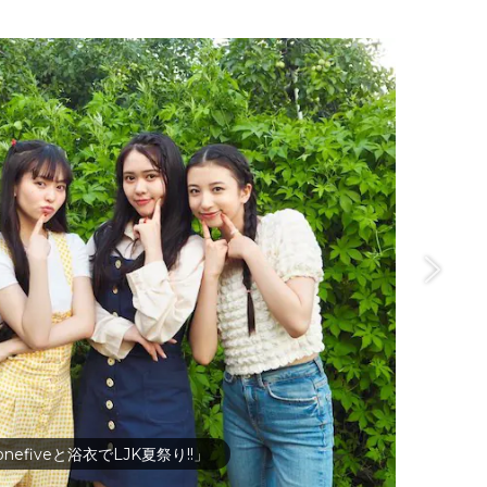
nefiveと浴衣でLJK夏祭り!!」