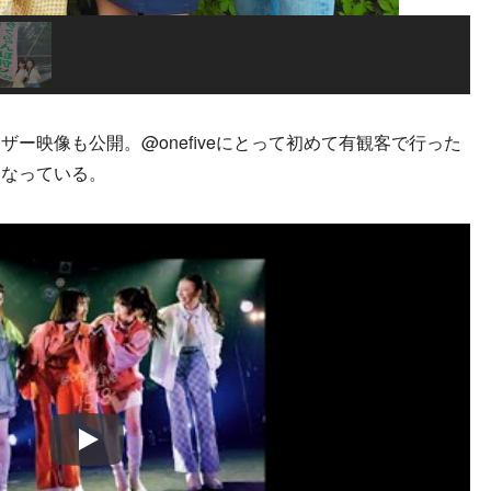
映像も公開。@onefiveにとって初めて有観客で行った
となっている。
Play