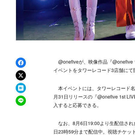
Facebookでシェア
@onefiveが、映像作品『@onefive 1st
イベントをタワーレコード3店舗にて
xでポスト
はてなブックマーク
本イベントには、タワーレコード名
月31日リリースの『@onefive 1st LIV
LINEで送る
入すると応募できる。
なお、8月6日19:00より生配信された
日23時59分まで配信中。視聴チケッ