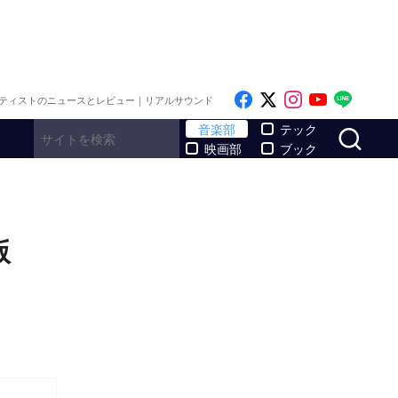
Like on Facebook
Follow on x
Follow on I
Follow o
Follo
ティストのニュースとレビュー｜リアルサウンド
サ
音楽部
テック
映画部
ブック
版