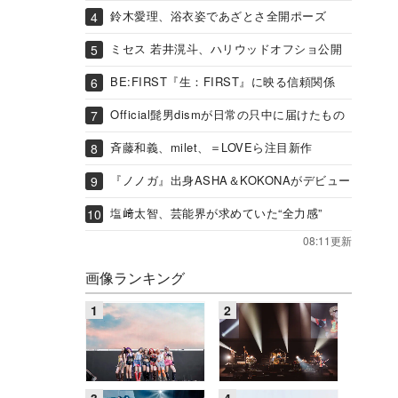
鈴木愛理、浴衣姿であざとさ全開ポーズ
ミセス 若井滉斗、ハリウッドオフショ公開
BE:FIRST『生：FIRST』に映る信頼関係
Official髭男dismが日常の只中に届けたもの
斉藤和義、milet、＝LOVEら注目新作
『ノノガ』出身ASHA＆KOKONAがデビュー
塩﨑太智、芸能界が求めていた“全力感”
08:11更新
画像ランキング