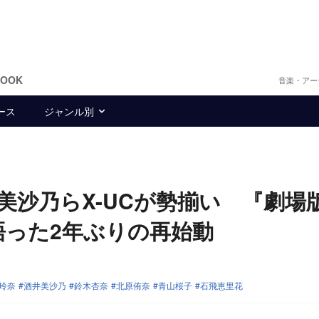
BOOK
音楽・アー
ース
ジャンル別
美沙乃らX-UCが勢揃い 『劇場
で語った2年ぶりの再始動
玲奈
酒井美沙乃
鈴木杏奈
北原侑奈
青山桜子
石飛恵里花