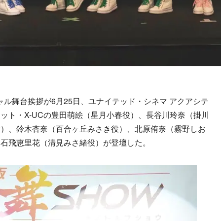
ャル舞台挨拶が6月25日、ユナイテッド・シネマ アクアシテ
ット・X-UCの豊田萌絵（星月小春役）、長谷川玲奈（掛川
役）、鈴木杏奈（百合ヶ丘みさき役）、北原侑奈（霧野しお
、石飛恵里花（清見みさ緒役）が登壇した。