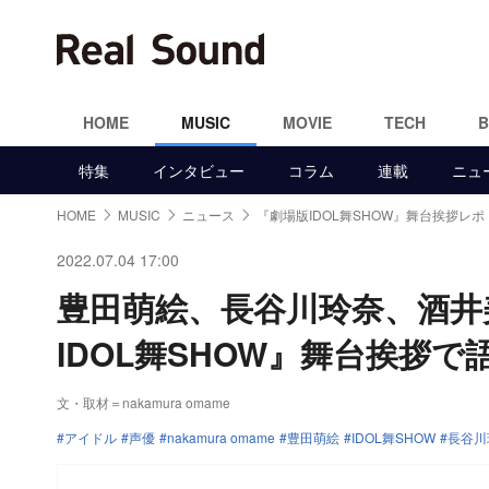
HOME
MUSIC
MOVIE
TECH
特集
インタビュー
コラム
連載
ニュ
HOME
MUSIC
ニュース
『劇場版IDOL舞SHOW』舞台挨拶レポ
2022.07.04 17:00
豊田萌絵、長谷川玲奈、酒井
IDOL舞SHOW』舞台挨拶
文・取材＝nakamura omame
アイドル
声優
nakamura omame
豊田萌絵
IDOL舞SHOW
長谷川