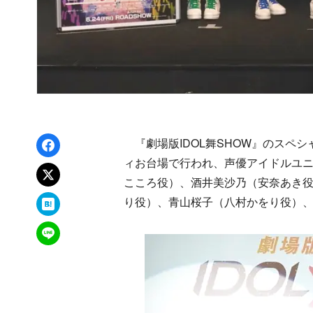
Facebookでシェア
『劇場版IDOL舞SHOW』のスペシ
ィお台場で行われ、声優アイドルユニ
xでポスト
こころ役）、酒井美沙乃（安奈あき
はてなブックマーク
り役）、青山桜子（八村かをり役）
LINEで送る