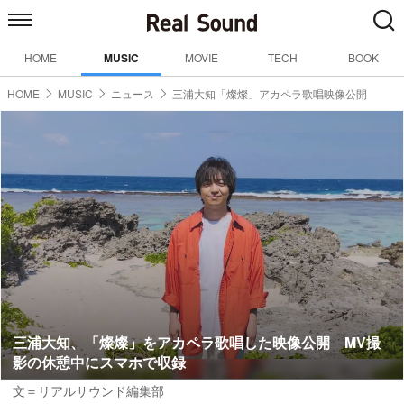
HOME
MUSIC
MOVIE
TECH
BOOK
HOME
MUSIC
ニュース
三浦大知「燦燦」アカペラ歌唱映像公開
三浦大知、「燦燦」をアカペラ歌唱した映像公開 MV撮
影の休憩中にスマホで収録
文＝リアルサウンド編集部