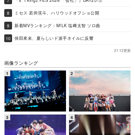
『s**t kingz FES 2026 「会社」』DAY2レポ
ミセス 若井滉斗、ハリウッドオフショ公開
新着MVランキング：M!LK 塩﨑太智 ソロ曲
倖田來未、夏らしいド派手ネイルに反響
21:12更新
画像ランキング