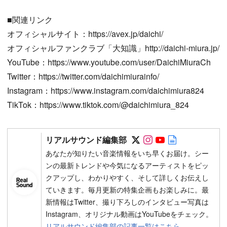
■関連リンク
オフィシャルサイト：https://avex.jp/daichi/
オフィシャルファンクラブ「大知識」http://daichi-miura.jp/
YouTube：https://www.youtube.com/user/DaichiMiuraCh
Twitter：https://twitter.com/daichimiurainfo/
Instagram：https://www.instagram.com/daichimiura824
TikTok：https://www.tiktok.com/@daichimiura_824
Follow on SNS
Follow on SNS
Follow on SN
Author web 
リアルサウンド編集部
あなたが知りたい音楽情報をいち早くお届け。シー
ンの最新トレンドや今気になるアーティストをピッ
クアップし、わかりやすく、そして詳しくお伝えし
ていきます。毎月更新の特集企画もお楽しみに。最
新情報はTwitter、撮り下ろしのインタビュー写真は
Instagram、オリジナル動画はYouTubeをチェック。
リアルサウンド編集部の記事一覧はこちら