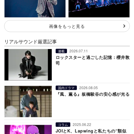
画像をもっと見る
リアルサウンド厳選記事
2026.07.11
連載
ロックスターと過ごした記憶：櫻井敦
司
2026.08.05
国内ドラマ
『風、薫る』板橋駿谷の安心感が光る
2025.06.22
コラム
JOIとK、Lapwingと私たちの“類似