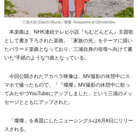
三浦大知 (Daichi Miura) / 燦燦 -Acappella at Okinoerabu-
本楽曲は、NHK連続テレビ小説『ちむどんどん』主題歌
として書き下ろされた楽曲。「家族の光」をテーマに描い
たバラード楽曲となっており、三浦自身の祖母へ向けて書
いた”手紙のような”1曲となっている。
今回公開されたアカペラ映像は、MV撮影の休憩中にス
マホで撮ったもので、「『燦燦』MV撮影の休憩中に歌っ
てみたやつYouTubeにアップしました」という三浦のメッ
セージとともにアップされた。
「燦燦」を表題にしたニューシングルは6月8日にリリー
スされる。