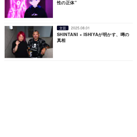
性の正体”
2025.08.01
文芸
SHINTANI × ISHIYAが明かす、噂の
真相