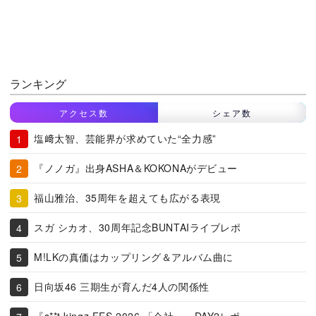
ランキング
アクセス数
シェア数
塩﨑太智、芸能界が求めていた“全力感”
『ノノガ』出身ASHA＆KOKONAがデビュー
福山雅治、35周年を超えても広がる表現
スガ シカオ、30周年記念BUNTAIライブレポ
M!LKの真価はカップリング＆アルバム曲に
日向坂46 三期生が育んだ4人の関係性