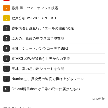
藤井 風、ツアーオフショ披露
歌声分析 Vol.20：BE:FIRST
香取慎吾と森且行、“エールの往復”の先
ふみの、葛藤の中で見出す現在地
王林、ショートパンツコーデでBBQ
STARGLOWが背負う世界からの期待
王林、夏の思い出ショットを公開
Number_i、異次元の速度で駆け上がるシーン
Official髭男dismが日常の只中に届けたもの
13:12更新