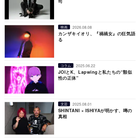
司
2026.08.08
映画
カンザキイオリ、『禍禍女』の狂気語
る
2025.06.22
コラム
JOIとK、Lapwingと私たちの“類似
性の正体”
2025.08.01
文芸
SHINTANI × ISHIYAが明かす、噂の
真相