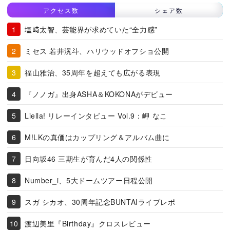
アクセス数
シェア数
塩﨑太智、芸能界が求めていた“全力感”
ミセス 若井滉斗、ハリウッドオフショ公開
福山雅治、35周年を超えても広がる表現
『ノノガ』出身ASHA＆KOKONAがデビュー
Liella! リレーインタビュー Vol.9：岬 なこ
M!LKの真価はカップリング＆アルバム曲に
日向坂46 三期生が育んだ4人の関係性
Number_i、5大ドームツアー日程公開
スガ シカオ、30周年記念BUNTAIライブレポ
渡辺美里『Birthday』クロスレビュー