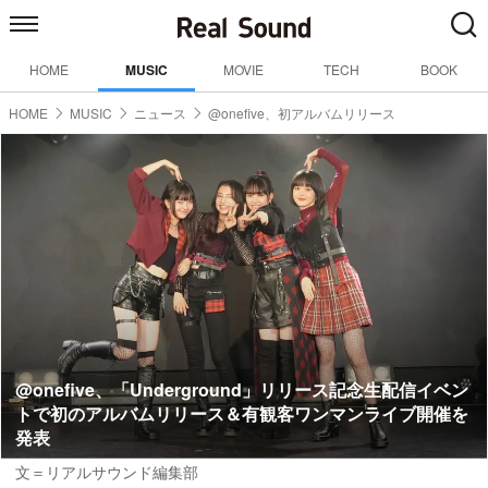
HOME
MUSIC
MOVIE
TECH
BOOK
HOME
MUSIC
ニュース
@onefive、初アルバムリリース
@onefive、「Underground」リリース記念生配信イベン
トで初のアルバムリリース＆有観客ワンマンライブ開催を
発表
文＝リアルサウンド編集部