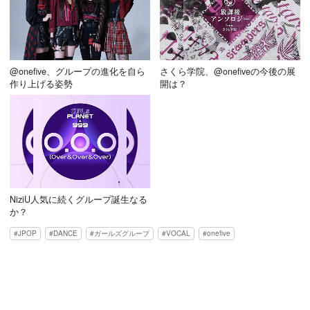
@onefive、グループの進化を自ら
さくら学院、@onefiveの今後の展
作り上げる姿勢
開は？
NiziU人気に続くグループ誕生なる
か？
JPOP
DANCE
ガールズグループ
VOCAL
onefive