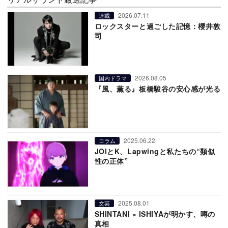
2026.07.11
連載
ロックスターと過ごした記憶：櫻井敦
司
2026.08.05
国内ドラマ
『風、薫る』板橋駿谷の安心感が光る
2025.06.22
コラム
JOIとK、Lapwingと私たちの“類似
性の正体”
2025.08.01
文芸
SHINTANI × ISHIYAが明かす、噂の
真相