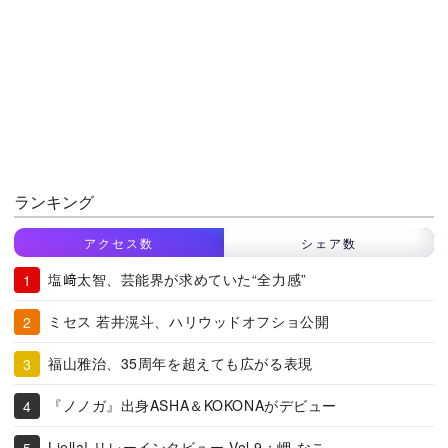
ランキング
アクセス数
シェア数
塩﨑太智、芸能界が求めていた“全力感”
ミセス 若井滉斗、ハリウッドオフショ公開
福山雅治、35周年を超えても広がる表現
『ノノガ』出身ASHA＆KOKONAがデビュー
Liella! リレーインタビュー Vol.9：岬 なこ