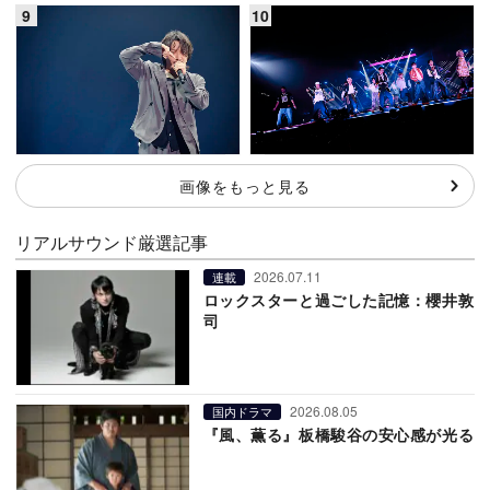
画像をもっと見る
リアルサウンド厳選記事
2026.07.11
連載
ロックスターと過ごした記憶：櫻井敦
司
2026.08.05
国内ドラマ
『風、薫る』板橋駿谷の安心感が光る