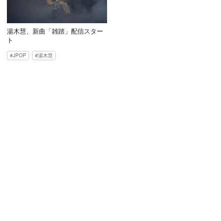
湯木慧、新曲「雑踏」配信スター
ト
JPOP
湯木慧