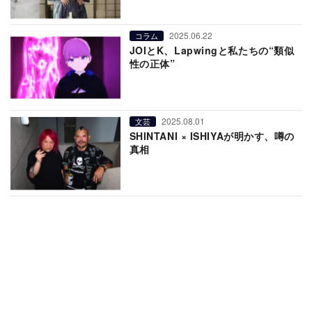
2025.06.22
コラム
JOIとK、Lapwingと私たちの“類似
性の正体”
2025.08.01
文芸
SHINTANI × ISHIYAが明かす、噂の
真相