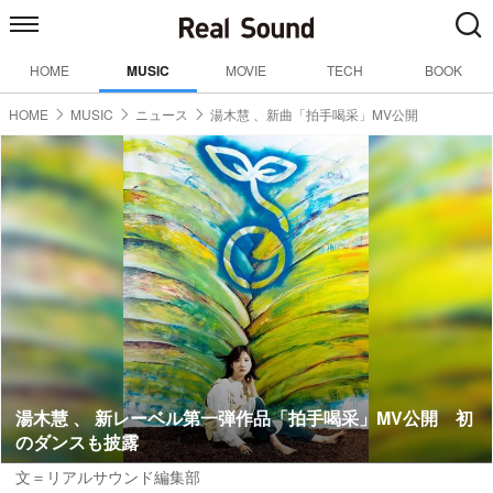
HOME
MUSIC
MOVIE
TECH
BOOK
HOME
MUSIC
ニュース
湯木慧 、新曲「拍手喝采」MV公開
湯木慧 、 新レーベル第一弾作品「拍手喝采」MV公開 初
のダンスも披露
文＝リアルサウンド編集部