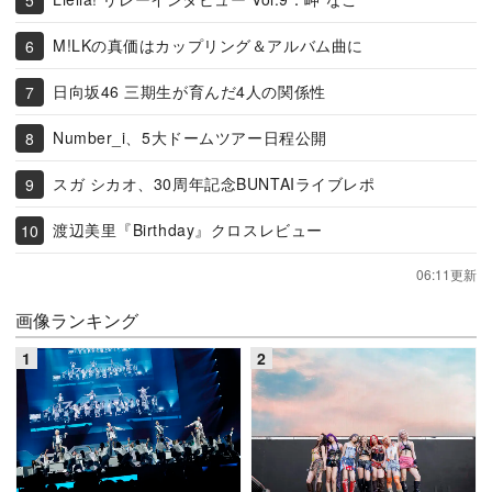
M!LKの真価はカップリング＆アルバム曲に
日向坂46 三期生が育んだ4人の関係性
Number_i、5大ドームツアー日程公開
スガ シカオ、30周年記念BUNTAIライブレポ
渡辺美里『Birthday』クロスレビュー
06:11更新
画像ランキング